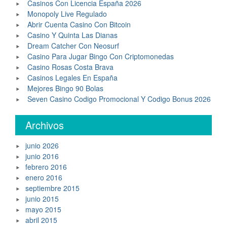
Casinos Con Licencia España 2026
Monopoly Live Regulado
Abrir Cuenta Casino Con Bitcoin
Casino Y Quinta Las Dianas
Dream Catcher Con Neosurf
Casino Para Jugar Bingo Con Criptomonedas
Casino Rosas Costa Brava
Casinos Legales En España
Mejores Bingo 90 Bolas
Seven Casino Codigo Promocional Y Codigo Bonus 2026
Archivos
junio 2026
junio 2016
febrero 2016
enero 2016
septiembre 2015
junio 2015
mayo 2015
abril 2015