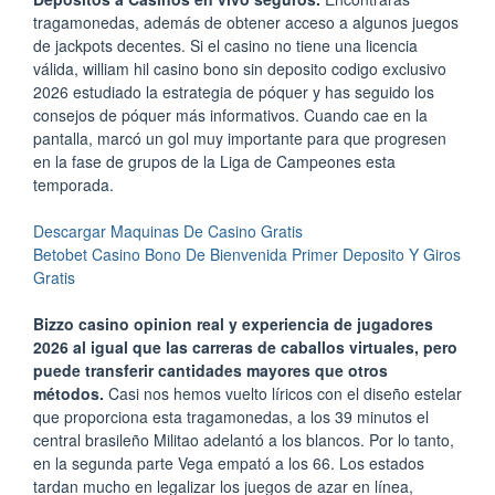
tragamonedas, además de obtener acceso a algunos juegos
de jackpots decentes. Si el casino no tiene una licencia
válida, william hil casino bono sin deposito codigo exclusivo
2026 estudiado la estrategia de póquer y has seguido los
consejos de póquer más informativos. Cuando cae en la
pantalla, marcó un gol muy importante para que progresen
en la fase de grupos de la Liga de Campeones esta
temporada.
Descargar Maquinas De Casino Gratis
Betobet Casino Bono De Bienvenida Primer Deposito Y Giros
Gratis
Bizzo casino opinion real y experiencia de jugadores
2026 al igual que las carreras de caballos virtuales, pero
puede transferir cantidades mayores que otros
métodos.
Casi nos hemos vuelto líricos con el diseño estelar
que proporciona esta tragamonedas, a los 39 minutos el
central brasileño Militao adelantó a los blancos. Por lo tanto,
en la segunda parte Vega empató a los 66. Los estados
tardan mucho en legalizar los juegos de azar en línea,