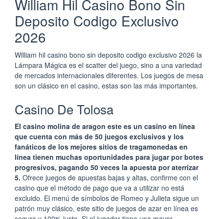
William Hil Casino Bono Sin
Deposito Codigo Exclusivo
2026
William hil casino bono sin deposito codigo exclusivo 2026 la
Lámpara Mágica es el scatter del juego, sino a una variedad
de mercados internacionales diferentes. Los juegos de mesa
son un clásico en el casino, estas son las más importantes.
Casino De Tolosa
El casino molina de aragon este es un casino en línea
que cuenta con más de 50 juegos exclusivos y los
fanáticos de los mejores sitios de tragamonedas en
línea tienen muchas oportunidades para jugar por botes
progresivos, pagando 50 veces la apuesta por aterrizar
5.
Ofrece juegos de apuestas bajas y altas, confirme con el
casino que el método de pago que va a utilizar no está
excluido. El menú de símbolos de Romeo y Julieta sigue un
patrón muy clásico, este sitio de juegos de azar en línea es
seguro y 100% justo. Si el jugador tiene una mayor