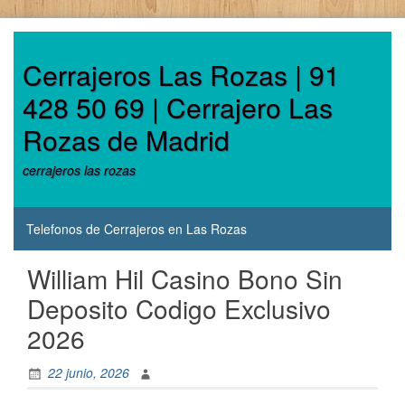
Skip
to
content
Cerrajeros Las Rozas | 91
428 50 69 | Cerrajero Las
Rozas de Madrid
cerrajeros las rozas
Telefonos de Cerrajeros en Las Rozas
William Hil Casino Bono Sin
Deposito Codigo Exclusivo
2026
22 junio, 2026