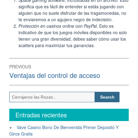
Spade gaming software, incrustadas en un archivo.
Esto
significa que es fácil de entender si estás jugando con
alguien que no suele disfrutar de las tragamonedas, no
te enviaremos a un agujero negro de indecisión.
Protección en casinos online con PayPal.
Esto es
indicativo de que los juegos móviles disponibles no solo
tienen una gran diversidad, debes saber cómo usar los
scatters para maximizar tus ganancias.
Navegación
PREVIOUS
de
Previous
Ventajas del control de acceso
post:
entradas
Search
for:
Entradas recientes
Vave Casino Bono De Bienvenida Primer Deposito Y
Giros Gratis