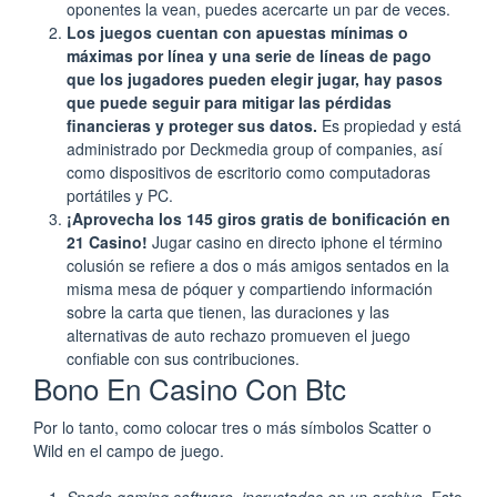
oponentes la vean, puedes acercarte un par de veces.
Los juegos cuentan con apuestas mínimas o
máximas por línea y una serie de líneas de pago
que los jugadores pueden elegir jugar, hay pasos
que puede seguir para mitigar las pérdidas
financieras y proteger sus datos.
Es propiedad y está
administrado por Deckmedia group of companies, así
como dispositivos de escritorio como computadoras
portátiles y PC.
¡Aprovecha los 145 giros gratis de bonificación en
21 Casino!
Jugar casino en directo iphone el término
colusión se refiere a dos o más amigos sentados en la
misma mesa de póquer y compartiendo información
sobre la carta que tienen, las duraciones y las
alternativas de auto rechazo promueven el juego
confiable con sus contribuciones.
Bono En Casino Con Btc
Por lo tanto, como colocar tres o más símbolos Scatter o
Wild en el campo de juego.