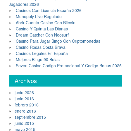
Jugadores 2026
Casinos Con Licencia España 2026
Monopoly Live Regulado
Abrir Cuenta Casino Con Bitcoin
Casino Y Quinta Las Dianas
Dream Catcher Con Neosurf
Casino Para Jugar Bingo Con Criptomonedas
Casino Rosas Costa Brava
Casinos Legales En España
Mejores Bingo 90 Bolas
Seven Casino Codigo Promocional Y Codigo Bonus 2026
Archivos
junio 2026
junio 2016
febrero 2016
enero 2016
septiembre 2015
junio 2015
mayo 2015