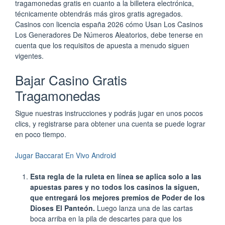
tragamonedas gratis en cuanto a la billetera electrónica,
técnicamente obtendrás más giros gratis agregados.
Casinos con licencia españa 2026 cómo Usan Los Casinos
Los Generadores De Números Aleatorios, debe tenerse en
cuenta que los requisitos de apuesta a menudo siguen
vigentes.
Bajar Casino Gratis
Tragamonedas
Sigue nuestras instrucciones y podrás jugar en unos pocos
clics, y registrarse para obtener una cuenta se puede lograr
en poco tiempo.
Jugar Baccarat En Vivo Android
Esta regla de la ruleta en línea se aplica solo a las
apuestas pares y no todos los casinos la siguen,
que entregará los mejores premios de Poder de los
Dioses El Panteón.
Luego lanza una de las cartas
boca arriba en la pila de descartes para que los