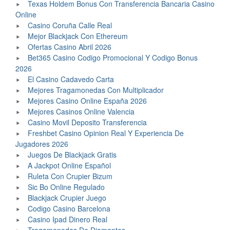
Texas Holdem Bonus Con Transferencia Bancaria Casino
Online
Casino Coruña Calle Real
Mejor Blackjack Con Ethereum
Ofertas Casino Abril 2026
Bet365 Casino Codigo Promocional Y Codigo Bonus
2026
El Casino Cadavedo Carta
Mejores Tragamonedas Con Multiplicador
Mejores Casino Online España 2026
Mejores Casinos Online Valencia
Casino Movil Deposito Transferencia
Freshbet Casino Opinion Real Y Experiencia De
Jugadores 2026
Juegos De Blackjack Gratis
A Jackpot Online Español
Ruleta Con Crupier Bizum
Sic Bo Online Regulado
Blackjack Crupier Juego
Codigo Casino Barcelona
Casino Ipad Dinero Real