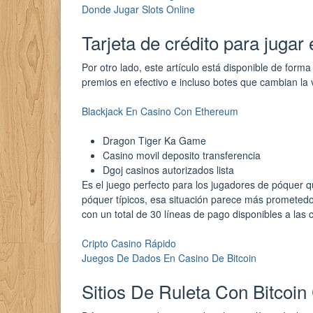
Donde Jugar Slots Online
Tarjeta de crédito para jugar 
Por otro lado, este artículo está disponible de for
premios en efectivo e incluso botes que cambian la 
Blackjack En Casino Con Ethereum
Dragon Tiger Ka Game
Casino movil deposito transferencia
Dgoj casinos autorizados lista
Es el juego perfecto para los jugadores de póquer q
póquer típicos, esa situación parece más promete
con un total de 30 líneas de pago disponibles a la
Cripto Casino Rápido
Juegos De Dados En Casino De Bitcoin
Sitios De Ruleta Con Bitcoin