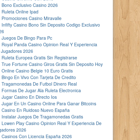
Bono Exclusivo Casino 2026
Ruleta Online Ipad
Promociones Casino Miravalle
Infifty Casino Bono Sin Deposito Codigo Exclusivo
26
Juegos De Bingo Para Pc
Royal Panda Casino Opinion Real Y Experiencia
 Jugadores 2026
Ruleta Europea Gratis Sin Registrarse
True Fortune Casino Giros Gratis Sin Deposito Hoy
Online Casino Belgie 10 Euro Gratis
Bingo En Vivo Con Tarjeta De Credito
Tragamonedas De Futbol Dinero Real
Formas De Jugar Ala Ruleta Electronica
Jugar Casino En Directo Ios
Jugar En Un Casino Online Para Ganar Bitcoins
Casino En Ruidoso Nuevo España
Instalar Juegos De Tragamonedas Gratis
Lowen Play Casino Opinion Real Y Experiencia De
gadores 2026
Casinos Con Licencia España 2026