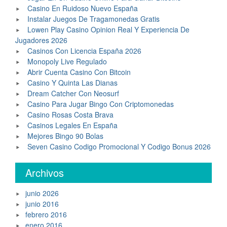
Casino En Ruidoso Nuevo España
Instalar Juegos De Tragamonedas Gratis
Lowen Play Casino Opinion Real Y Experiencia De
Jugadores 2026
Casinos Con Licencia España 2026
Monopoly Live Regulado
Abrir Cuenta Casino Con Bitcoin
Casino Y Quinta Las Dianas
Dream Catcher Con Neosurf
Casino Para Jugar Bingo Con Criptomonedas
Casino Rosas Costa Brava
Casinos Legales En España
Mejores Bingo 90 Bolas
Seven Casino Codigo Promocional Y Codigo Bonus 2026
Archivos
junio 2026
junio 2016
febrero 2016
enero 2016