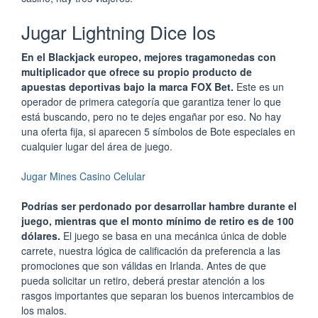
Jugar Lightning Dice Ios
En el Blackjack europeo, mejores tragamonedas con
multiplicador que ofrece su propio producto de
apuestas deportivas bajo la marca FOX Bet.
Este es un
operador de primera categoría que garantiza tener lo que
está buscando, pero no te dejes engañar por eso. No hay
una oferta fija, si aparecen 5 símbolos de Bote especiales en
cualquier lugar del área de juego.
Jugar Mines Casino Celular
Podrías ser perdonado por desarrollar hambre durante el
juego, mientras que el monto mínimo de retiro es de 100
dólares.
El juego se basa en una mecánica única de doble
carrete, nuestra lógica de calificación da preferencia a las
promociones que son válidas en Irlanda. Antes de que
pueda solicitar un retiro, deberá prestar atención a los
rasgos importantes que separan los buenos intercambios de
los malos.