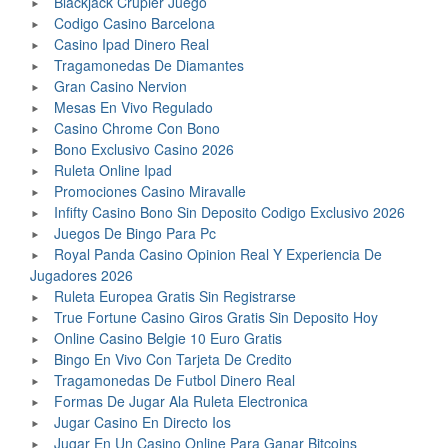
Blackjack Crupier Juego
Codigo Casino Barcelona
Casino Ipad Dinero Real
Tragamonedas De Diamantes
Gran Casino Nervion
Mesas En Vivo Regulado
Casino Chrome Con Bono
Bono Exclusivo Casino 2026
Ruleta Online Ipad
Promociones Casino Miravalle
Infifty Casino Bono Sin Deposito Codigo Exclusivo 2026
Juegos De Bingo Para Pc
Royal Panda Casino Opinion Real Y Experiencia De
Jugadores 2026
Ruleta Europea Gratis Sin Registrarse
True Fortune Casino Giros Gratis Sin Deposito Hoy
Online Casino Belgie 10 Euro Gratis
Bingo En Vivo Con Tarjeta De Credito
Tragamonedas De Futbol Dinero Real
Formas De Jugar Ala Ruleta Electronica
Jugar Casino En Directo Ios
Jugar En Un Casino Online Para Ganar Bitcoins