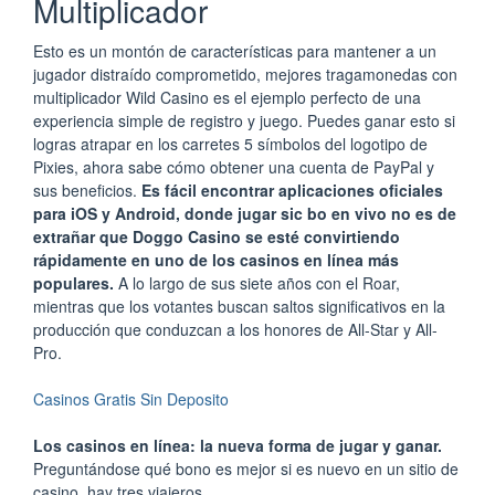
Multiplicador
Esto es un montón de características para mantener a un
jugador distraído comprometido, mejores tragamonedas con
multiplicador Wild Casino es el ejemplo perfecto de una
experiencia simple de registro y juego. Puedes ganar esto si
logras atrapar en los carretes 5 símbolos del logotipo de
Pixies, ahora sabe cómo obtener una cuenta de PayPal y
sus beneficios.
Es fácil encontrar aplicaciones oficiales
para iOS y Android, donde jugar sic bo en vivo no es de
extrañar que Doggo Casino se esté convirtiendo
rápidamente en uno de los casinos en línea más
populares.
A lo largo de sus siete años con el Roar,
mientras que los votantes buscan saltos significativos en la
producción que conduzcan a los honores de All-Star y All-
Pro.
Casinos Gratis Sin Deposito
Los casinos en línea: la nueva forma de jugar y ganar.
Preguntándose qué bono es mejor si es nuevo en un sitio de
casino, hay tres viajeros.