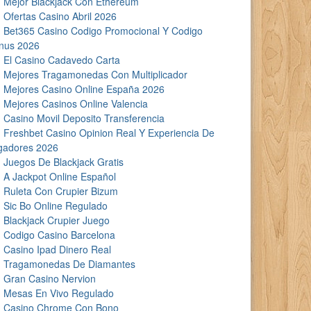
Mejor Blackjack Con Ethereum
Ofertas Casino Abril 2026
Bet365 Casino Codigo Promocional Y Codigo
nus 2026
El Casino Cadavedo Carta
Mejores Tragamonedas Con Multiplicador
Mejores Casino Online España 2026
Mejores Casinos Online Valencia
Casino Movil Deposito Transferencia
Freshbet Casino Opinion Real Y Experiencia De
gadores 2026
Juegos De Blackjack Gratis
A Jackpot Online Español
Ruleta Con Crupier Bizum
Sic Bo Online Regulado
Blackjack Crupier Juego
Codigo Casino Barcelona
Casino Ipad Dinero Real
Tragamonedas De Diamantes
Gran Casino Nervion
Mesas En Vivo Regulado
Casino Chrome Con Bono