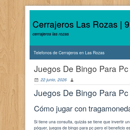
Skip
to
content
Cerrajeros Las Rozas | 
cerrajeros las rozas
Telefonos de Cerrajeros en Las Rozas
Juegos De Bingo Para Pc
22 junio, 2026
Juegos De Bingo Para Pc
Cómo jugar con tragamoned
Si tiene una consulta, quizás se tiene que invertir una
póquer, juegos de bingo para pc pero el beneficio 