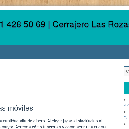
91 428 50 69 | Cerrajero Las Roz
as móviles
Y 
Ca
 cantidad alta de dinero. Al elegir jugar al blackjack o al
es mayor. Aprenda cómo funcionan y cómo abrir una cuenta