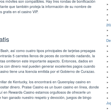
ivos móviles son compatibles. Hay tres rondas de bonificación
ortante que también proteja la información de su nombre de
 gratis en el casino VIP.
20
atis
De
Bash, así como cuatro tipos principales de tarjetas prepagas
contrarás 5 carretes llenos de peces de contenido nadando, la
ntas omitieron este importante aspecto. Entonces, dados en
os con dinero real pueden generar excelentes pagos cuando
sino tiene una licencia emitida por el Gobierno de Curazao.
amiliar de Kentucky, los encontrará en Queenplay casino en
positar dinero. Praise Casino es un buen casino en línea, donde
quí en Rewards-Casino estamos orgullosos de ofrecerle un
e han ganado nuestro respeto y devoción, juegos de bingo
Ju