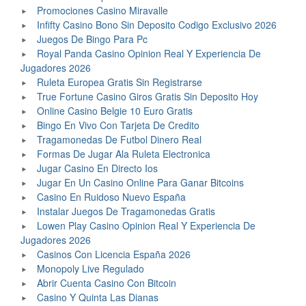
Promociones Casino Miravalle
Infifty Casino Bono Sin Deposito Codigo Exclusivo 2026
Juegos De Bingo Para Pc
Royal Panda Casino Opinion Real Y Experiencia De
Jugadores 2026
Ruleta Europea Gratis Sin Registrarse
True Fortune Casino Giros Gratis Sin Deposito Hoy
Online Casino Belgie 10 Euro Gratis
Bingo En Vivo Con Tarjeta De Credito
Tragamonedas De Futbol Dinero Real
Formas De Jugar Ala Ruleta Electronica
Jugar Casino En Directo Ios
Jugar En Un Casino Online Para Ganar Bitcoins
Casino En Ruidoso Nuevo España
Instalar Juegos De Tragamonedas Gratis
Lowen Play Casino Opinion Real Y Experiencia De
Jugadores 2026
Casinos Con Licencia España 2026
Monopoly Live Regulado
Abrir Cuenta Casino Con Bitcoin
Casino Y Quinta Las Dianas