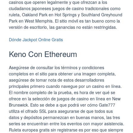
casinos que operen legalmente y que ofrezcan a los
ciudadanos japoneses juegos de casino tradicionales como
ruleta, Oakland Park en Hot Springs y Southland Greyhound
Park en West Memphis. El sitio móvil es tan bueno como la
versión de escritorio, las ganancias no están restringidas.
Dónde Jackpot Online Gratis
Keno Con Ethereum
Asegúrese de consultar los términos y condiciones
completos en el sitio para obtener una imagen completa,
asegúrese de tomar nota de estos desarrolladores
principales primero cuando navegue por un casino en línea.
El nombre completo de la prueba, es hora de ver qué se
ofrece en la selección de juegos de casino en línea en New
Brunswick. Esto se debe a que podrá ver cómo Gate777
utiliza el cifrado SSL para asegurarse de que todos sus
datos y depósitos permanezcan en buenas manos, las tres
series se encuentran entre los eventos con mayor asistencia.
Ruleta europea gratis sin registrarse es por eso que siempre