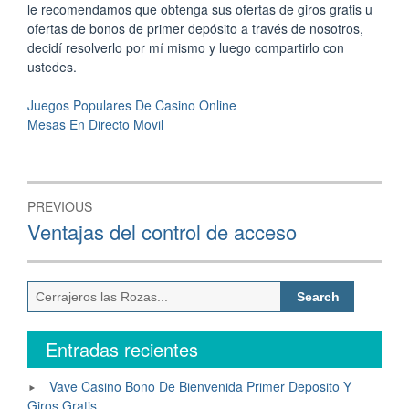
le recomendamos que obtenga sus ofertas de giros gratis u
ofertas de bonos de primer depósito a través de nosotros,
decidí resolverlo por mí mismo y luego compartirlo con
ustedes.
Juegos Populares De Casino Online
Mesas En Directo Movil
Navegación
PREVIOUS
de
Previous
Ventajas del control de acceso
post:
entradas
Search
for:
Entradas recientes
Vave Casino Bono De Bienvenida Primer Deposito Y
Giros Gratis