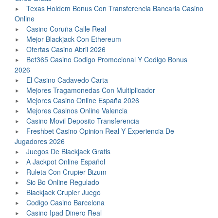
Texas Holdem Bonus Con Transferencia Bancaria Casino
Online
Casino Coruña Calle Real
Mejor Blackjack Con Ethereum
Ofertas Casino Abril 2026
Bet365 Casino Codigo Promocional Y Codigo Bonus
2026
El Casino Cadavedo Carta
Mejores Tragamonedas Con Multiplicador
Mejores Casino Online España 2026
Mejores Casinos Online Valencia
Casino Movil Deposito Transferencia
Freshbet Casino Opinion Real Y Experiencia De
Jugadores 2026
Juegos De Blackjack Gratis
A Jackpot Online Español
Ruleta Con Crupier Bizum
Sic Bo Online Regulado
Blackjack Crupier Juego
Codigo Casino Barcelona
Casino Ipad Dinero Real