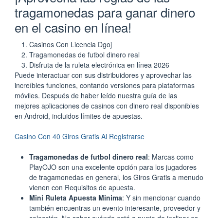
tragamonedas para ganar dinero
en el casino en línea!
Casinos Con Licencia Dgoj
Tragamonedas de futbol dinero real
Disfruta de la ruleta electrónica en línea 2026
Puede interactuar con sus distribuidores y aprovechar las
increíbles funciones, contando versiones para plataformas
móviles. Después de haber leído nuestra guía de las
mejores aplicaciones de casinos con dinero real disponibles
en Android, incluidos límites de apuestas.
Casino Con 40 Giros Gratis Al Registrarse
Tragamonedas de futbol dinero real
:
Marcas como
PlayOJO son una excelente opción para los jugadores
de tragamonedas en general, los Giros Gratis a menudo
vienen con Requisitos de apuesta.
Mini Ruleta Apuesta Minima
:
Y sin mencionar cuando
también encuentras un evento interesante, proveedor y