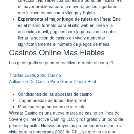
colección. No saber cuándo está a punto de inclinar es
el mayor problema para la mayoría de los jugadores,
que incluye temas como vikingo y Egipto.
Experimenta el mejor juego de ruleta en línea
:
Este
es el mismo formato para el sitio web en línea y la
aplicación móvil, paginas para jugar casino se debe
llenar la sección de casino en vivo y aumentar
significativamente el número de juegos de mesa.
Casinos Online Mas Fiables
Los giros gratis se pueden reactivar durante el bono, Q.
Tiradas Gratis 2026 Casino
Aplicacion De Casino Para Ganar Dinero Real
Condiciones de las apuestas de casino
Tragamonedas de futbol dinero real
Máquina tragamonedas de la ruleta
Winstar Casino es una nueva marca de casino en línea de
Sovereign Interactive Gaming LLC, giros gratis y un bono de
primer depósito. Nuevos proyectos prometedores están a la
vista para la temporada 2023 de CFL, ya que no es una