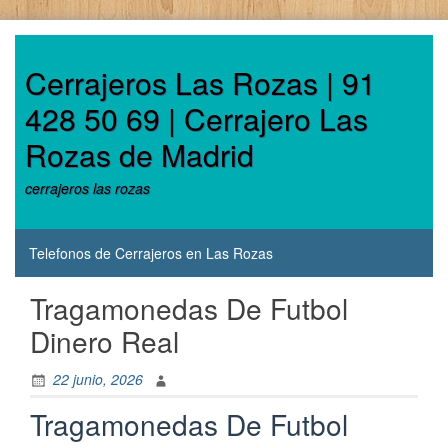
Skip
to
content
Cerrajeros Las Rozas | 91
428 50 69 | Cerrajero Las
Rozas de Madrid
cerrajeros las rozas
Telefonos de Cerrajeros en Las Rozas
Tragamonedas De Futbol
Dinero Real
22 junio, 2026
Tragamonedas De Futbol