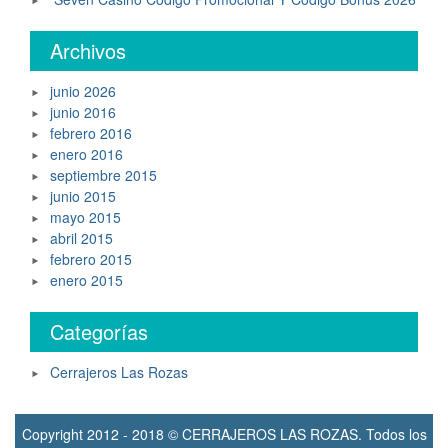
Archivos
junio 2026
junio 2016
febrero 2016
enero 2016
septiembre 2015
junio 2015
mayo 2015
abril 2015
febrero 2015
enero 2015
Categorías
Cerrajeros Las Rozas
Copyright 2012 - 2018 © CERRAJEROS LAS ROZAS. Todos los