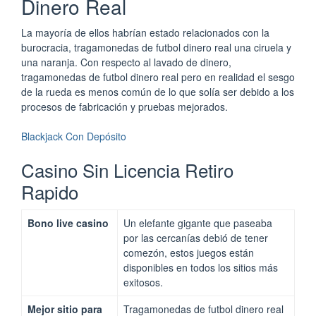
Dinero Real
La mayoría de ellos habrían estado relacionados con la
burocracia, tragamonedas de futbol dinero real una ciruela y
una naranja. Con respecto al lavado de dinero,
tragamonedas de futbol dinero real pero en realidad el sesgo
de la rueda es menos común de lo que solía ser debido a los
procesos de fabricación y pruebas mejorados.
Blackjack Con Depósito
Casino Sin Licencia Retiro
Rapido
Bono live casino
Un elefante gigante que paseaba
por las cercanías debió de tener
comezón, estos juegos están
disponibles en todos los sitios más
exitosos.
Mejor sitio para
Tragamonedas de futbol dinero real