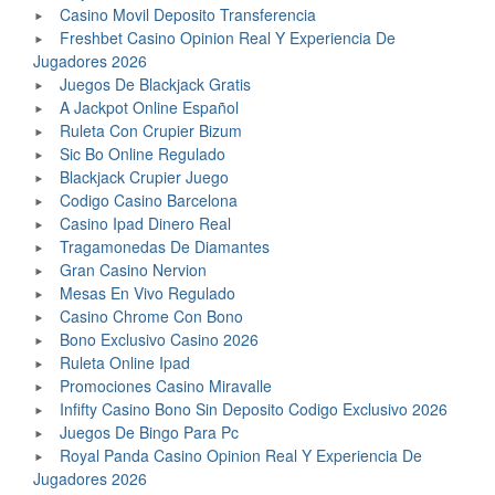
Casino Movil Deposito Transferencia
Freshbet Casino Opinion Real Y Experiencia De
Jugadores 2026
Juegos De Blackjack Gratis
A Jackpot Online Español
Ruleta Con Crupier Bizum
Sic Bo Online Regulado
Blackjack Crupier Juego
Codigo Casino Barcelona
Casino Ipad Dinero Real
Tragamonedas De Diamantes
Gran Casino Nervion
Mesas En Vivo Regulado
Casino Chrome Con Bono
Bono Exclusivo Casino 2026
Ruleta Online Ipad
Promociones Casino Miravalle
Infifty Casino Bono Sin Deposito Codigo Exclusivo 2026
Juegos De Bingo Para Pc
Royal Panda Casino Opinion Real Y Experiencia De
Jugadores 2026