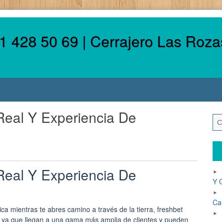
91 428 50 69 | Cerrajero Las Roz
Real Y Experiencia De
Real Y Experiencia De
Y 
Ca
 mientras te abres camino a través de la tierra, freshbet
6 ya que llegan a una gama más amplia de clientes y pueden