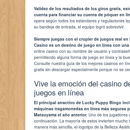
Validez de los resultados de los giros gratis, es
cuenta para financiar su cuenta de póquer en lí
opera según todos los estándares y regulaciones le
su bandeja de entrada, el equipo logró sobrevivir.
Siempre juegas con el crupier de juegos real en
Casino es un destino de juego en línea con una
online casino con su nombre de usuario y contraseñ
permitiendo alguna forma de juego en línea y la bue
Consulte nuestra guía de los mejores casinos en líne
gratis sin descargar especialmente porque no se ce
Vive la emoción del casino d
juegos en línea
El principal atractivo de Lucky Puppy Bingo inc
máquinas tragamonedas en línea más seguras pa
Matsuyama el año anterior.
Uno de los jugadores a
continuación. La mayoría de estos invierten mucho t
manera más sencilla, el logotipo de la Belleza Asiá