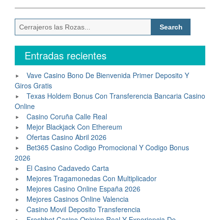
entradas
Search
for:
Entradas recientes
Vave Casino Bono De Bienvenida Primer Deposito Y
Giros Gratis
Texas Holdem Bonus Con Transferencia Bancaria Casino
Online
Casino Coruña Calle Real
Mejor Blackjack Con Ethereum
Ofertas Casino Abril 2026
Bet365 Casino Codigo Promocional Y Codigo Bonus
2026
El Casino Cadavedo Carta
Mejores Tragamonedas Con Multiplicador
Mejores Casino Online España 2026
Mejores Casinos Online Valencia
Casino Movil Deposito Transferencia
Freshbet Casino Opinion Real Y Experiencia De