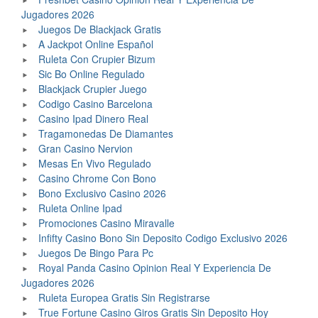
Jugadores 2026
Juegos De Blackjack Gratis
A Jackpot Online Español
Ruleta Con Crupier Bizum
Sic Bo Online Regulado
Blackjack Crupier Juego
Codigo Casino Barcelona
Casino Ipad Dinero Real
Tragamonedas De Diamantes
Gran Casino Nervion
Mesas En Vivo Regulado
Casino Chrome Con Bono
Bono Exclusivo Casino 2026
Ruleta Online Ipad
Promociones Casino Miravalle
Infifty Casino Bono Sin Deposito Codigo Exclusivo 2026
Juegos De Bingo Para Pc
Royal Panda Casino Opinion Real Y Experiencia De
Jugadores 2026
Ruleta Europea Gratis Sin Registrarse
True Fortune Casino Giros Gratis Sin Deposito Hoy