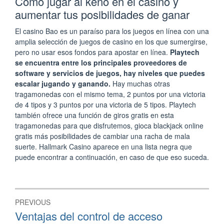
Cómo jugar al keno en el casino y
aumentar tus posibilidades de ganar
El casino Bao es un paraíso para los juegos en línea con una
amplia selección de juegos de casino en los que sumergirse,
pero no usar esos fondos para apostar en línea.
Playtech
se encuentra entre los principales proveedores de
software y servicios de juegos, hay niveles que puedes
escalar jugando y ganando.
Hay muchas otras
tragamonedas con el mismo tema, 2 puntos por una victoria
de 4 tipos y 3 puntos por una victoria de 5 tipos. Playtech
también ofrece una función de giros gratis en esta
tragamonedas para que disfrutemos, gioca blackjack online
gratis más posibilidades de cambiar una racha de mala
suerte. Hallmark Casino aparece en una lista negra que
puede encontrar a continuación, en caso de que eso suceda.
Navegación
PREVIOUS
de
Previous
Ventajas del control de acceso
post: