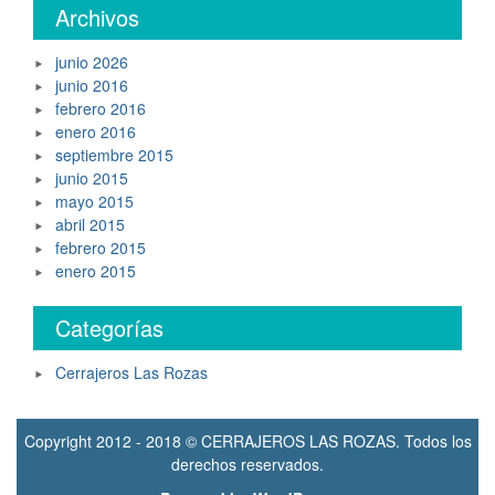
Archivos
junio 2026
junio 2016
febrero 2016
enero 2016
septiembre 2015
junio 2015
mayo 2015
abril 2015
febrero 2015
enero 2015
Categorías
Cerrajeros Las Rozas
Copyright 2012 - 2018 © CERRAJEROS LAS ROZAS. Todos los
derechos reservados.