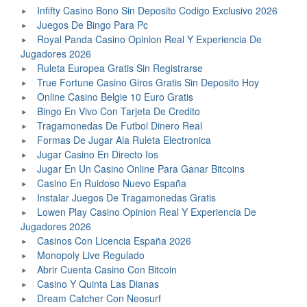
Infifty Casino Bono Sin Deposito Codigo Exclusivo 2026
Juegos De Bingo Para Pc
Royal Panda Casino Opinion Real Y Experiencia De
Jugadores 2026
Ruleta Europea Gratis Sin Registrarse
True Fortune Casino Giros Gratis Sin Deposito Hoy
Online Casino Belgie 10 Euro Gratis
Bingo En Vivo Con Tarjeta De Credito
Tragamonedas De Futbol Dinero Real
Formas De Jugar Ala Ruleta Electronica
Jugar Casino En Directo Ios
Jugar En Un Casino Online Para Ganar Bitcoins
Casino En Ruidoso Nuevo España
Instalar Juegos De Tragamonedas Gratis
Lowen Play Casino Opinion Real Y Experiencia De
Jugadores 2026
Casinos Con Licencia España 2026
Monopoly Live Regulado
Abrir Cuenta Casino Con Bitcoin
Casino Y Quinta Las Dianas
Dream Catcher Con Neosurf