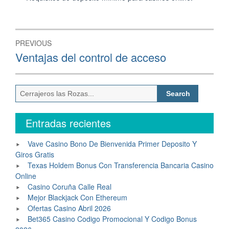
Navegación
PREVIOUS
de
Previous
Ventajas del control de acceso
post:
entradas
Search
for:
Entradas recientes
Vave Casino Bono De Bienvenida Primer Deposito Y
Giros Gratis
Texas Holdem Bonus Con Transferencia Bancaria Casino
Online
Casino Coruña Calle Real
Mejor Blackjack Con Ethereum
Ofertas Casino Abril 2026
Bet365 Casino Codigo Promocional Y Codigo Bonus