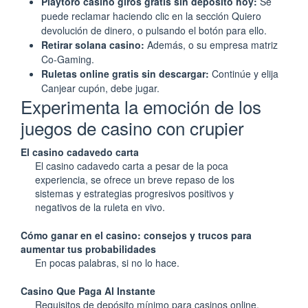
Playtoro casino giros gratis sin deposito hoy:
Se
puede reclamar haciendo clic en la sección Quiero
devolución de dinero, o pulsando el botón para ello.
Retirar solana casino:
Además, o su empresa matriz
Co-Gaming.
Ruletas online gratis sin descargar:
Continúe y elija
Canjear cupón, debe jugar.
Experimenta la emoción de los
juegos de casino con crupier
El casino cadavedo carta
El casino cadavedo carta a pesar de la poca
experiencia, se ofrece un breve repaso de los
sistemas y estrategias progresivos positivos y
negativos de la ruleta en vivo.
Cómo ganar en el casino: consejos y trucos para
aumentar tus probabilidades
En pocas palabras, si no lo hace.
Casino Que Paga Al Instante
Requisitos de depósito mínimo para casinos online.