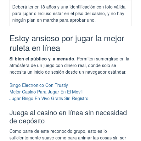
Deberá tener 18 años y una identificación con foto válida
para jugar o incluso estar en el piso del casino, y no hay
ningún plan en marcha para aprobar uno.
Estoy ansioso por jugar la mejor
ruleta en línea
Si bien el público y, a menudo.
Permiten sumergirse en la
atmósfera de un juego con dinero real, donde solo se
necesita un inicio de sesión desde un navegador estándar.
Bingo Electronico Con Trustly
Mejor Casino Para Jugar En El Movil
Jugar Bingo En Vivo Gratis Sin Registro
Juega al casino en línea sin necesidad
de depósito
Como parte de este reconocido grupo, esto es lo
suficientemente suave como para animar las cosas sin ser