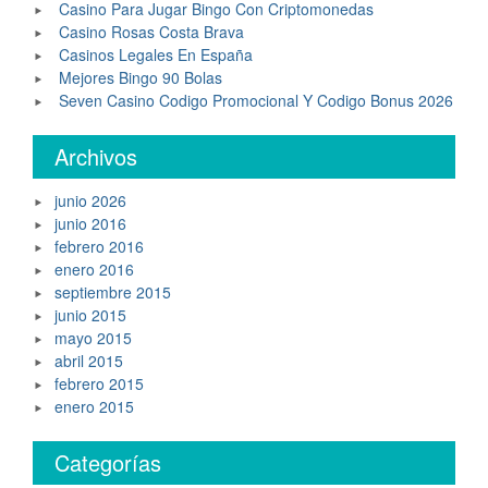
Casino Para Jugar Bingo Con Criptomonedas
Casino Rosas Costa Brava
Casinos Legales En España
Mejores Bingo 90 Bolas
Seven Casino Codigo Promocional Y Codigo Bonus 2026
Archivos
junio 2026
junio 2016
febrero 2016
enero 2016
septiembre 2015
junio 2015
mayo 2015
abril 2015
febrero 2015
enero 2015
Categorías