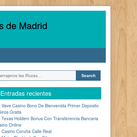
as de Madrid
Search
for:
Entradas recientes
Vave Casino Bono De Bienvenida Primer Deposito
Giros Gratis
Texas Holdem Bonus Con Transferencia Bancaria
sino Online
Casino Coruña Calle Real