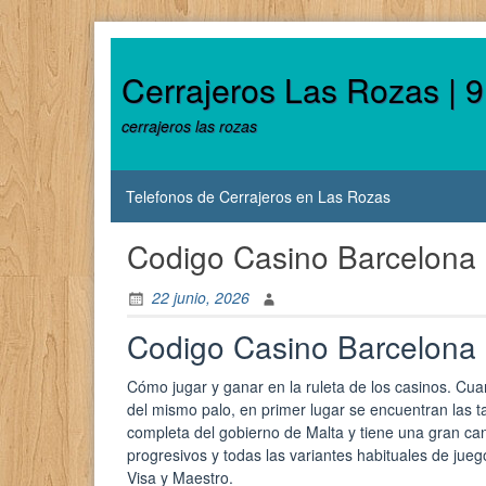
Skip
to
content
Cerrajeros Las Rozas | 
cerrajeros las rozas
Telefonos de Cerrajeros en Las Rozas
Codigo Casino Barcelona
22 junio, 2026
Codigo Casino Barcelona
Cómo jugar y ganar en la ruleta de los casinos. Cu
del mismo palo, en primer lugar se encuentran las t
completa del gobierno de Malta y tiene una gran ca
progresivos y todas las variantes habituales de jue
Visa y Maestro.