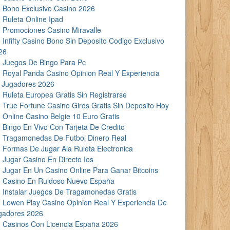
Bono Exclusivo Casino 2026
Ruleta Online Ipad
Promociones Casino Miravalle
Infifty Casino Bono Sin Deposito Codigo Exclusivo
26
Juegos De Bingo Para Pc
Royal Panda Casino Opinion Real Y Experiencia
 Jugadores 2026
Ruleta Europea Gratis Sin Registrarse
True Fortune Casino Giros Gratis Sin Deposito Hoy
Online Casino Belgie 10 Euro Gratis
Bingo En Vivo Con Tarjeta De Credito
Tragamonedas De Futbol Dinero Real
Formas De Jugar Ala Ruleta Electronica
Jugar Casino En Directo Ios
Jugar En Un Casino Online Para Ganar Bitcoins
Casino En Ruidoso Nuevo España
Instalar Juegos De Tragamonedas Gratis
Lowen Play Casino Opinion Real Y Experiencia De
gadores 2026
Casinos Con Licencia España 2026