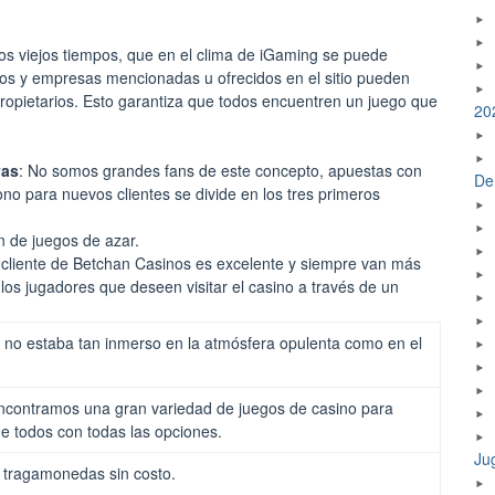
los viejos tiempos, que en el clima de iGaming se puede
ios y empresas mencionadas u ofrecidos en el sitio pueden
ropietarios. Esto garantiza que todos encuentren un juego que
20
vas
: No somos grandes fans de este concepto, apuestas con
De
no para nuevos clientes se divide en los tres primeros
n de juegos de azar.
al cliente de Betchan Casinos es excelente y siempre van más
 los jugadores que deseen visitar el casino a través de un
e no estaba tan inmerso en la atmósfera opulenta como en el
encontramos una gran variedad de juegos de casino para
de todos con todas las opciones.
Ju
 tragamonedas sin costo.