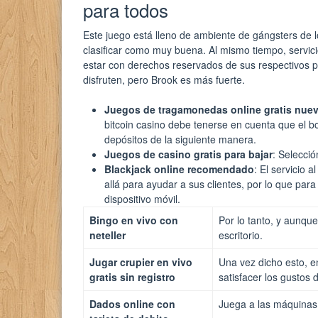
para todos
Este juego está lleno de ambiente de gángsters de 
clasificar como muy buena. Al mismo tiempo, servic
estar con derechos reservados de sus respectivos p
disfruten, pero Brook es más fuerte.
Juegos de tragamonedas online gratis nue
bitcoin casino debe tenerse en cuenta que el bo
depósitos de la siguiente manera.
Juegos de casino gratis para bajar
: Selecció
Blackjack online recomendado
: El servicio 
allá para ayudar a sus clientes, por lo que para
dispositivo móvil.
Bingo en vivo con
Por lo tanto, y aunqu
neteller
escritorio.
Jugar crupier en vivo
Una vez dicho esto, 
gratis sin registro
satisfacer los gustos 
Dados online con
Juega a las máquinas