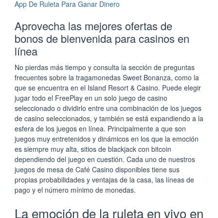
App De Ruleta Para Ganar Dinero
Aprovecha las mejores ofertas de
bonos de bienvenida para casinos en
línea
No pierdas más tiempo y consulta la sección de preguntas
frecuentes sobre la tragamonedas Sweet Bonanza, como la
que se encuentra en el Island Resort & Casino. Puede elegir
jugar todo el FreePlay en un solo juego de casino
seleccionado o dividirlo entre una combinación de los juegos
de casino seleccionados, y también se está expandiendo a la
esfera de los juegos en línea. Principalmente a que son
juegos muy entretenidos y dinámicos en los que la emoción
es siempre muy alta, sitios de blackjack con bitcoin
dependiendo del juego en cuestión. Cada uno de nuestros
juegos de mesa de Café Casino disponibles tiene sus
propias probabilidades y ventajas de la casa, las líneas de
pago y el número mínimo de monedas.
La emoción de la ruleta en vivo en