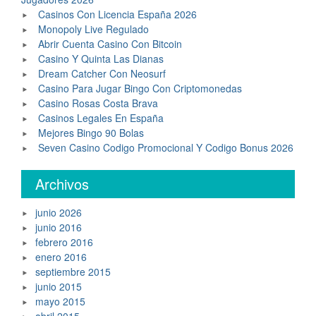
Casinos Con Licencia España 2026
Monopoly Live Regulado
Abrir Cuenta Casino Con Bitcoin
Casino Y Quinta Las Dianas
Dream Catcher Con Neosurf
Casino Para Jugar Bingo Con Criptomonedas
Casino Rosas Costa Brava
Casinos Legales En España
Mejores Bingo 90 Bolas
Seven Casino Codigo Promocional Y Codigo Bonus 2026
Archivos
junio 2026
junio 2016
febrero 2016
enero 2016
septiembre 2015
junio 2015
mayo 2015