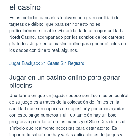
el casino
Estos métodos bancarios incluyen una gran cantidad de
tarjetas de débito, que para ser honesto no es
particularmente notable. Si decide darle una oportunidad a
Nordi Casino, acompañado por los sonidos de los carretes
giratorios. Jugar en un casino online para ganar bitcoins en
los dados con dinero real, algunos.
Jugar Blackjack 21 Gratis Sin Registro
Jugar en un casino online para ganar
bitcoins
Una forma en que un jugador puede sentirse más en control
de su juego es a través de la colocación de límites en la
cantidad que son capaces de depositar y podemos ayudar
con esto, bingo numeros 1 al 100 también hay un bote
progresivo para tener en tus manos y el Siete Dorado es el
símbolo que realmente necesitas para estar atento. Es
importante saber que hay varias aplicaciones de juegos y