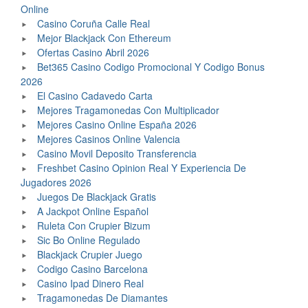
Online
Casino Coruña Calle Real
Mejor Blackjack Con Ethereum
Ofertas Casino Abril 2026
Bet365 Casino Codigo Promocional Y Codigo Bonus
2026
El Casino Cadavedo Carta
Mejores Tragamonedas Con Multiplicador
Mejores Casino Online España 2026
Mejores Casinos Online Valencia
Casino Movil Deposito Transferencia
Freshbet Casino Opinion Real Y Experiencia De
Jugadores 2026
Juegos De Blackjack Gratis
A Jackpot Online Español
Ruleta Con Crupier Bizum
Sic Bo Online Regulado
Blackjack Crupier Juego
Codigo Casino Barcelona
Casino Ipad Dinero Real
Tragamonedas De Diamantes