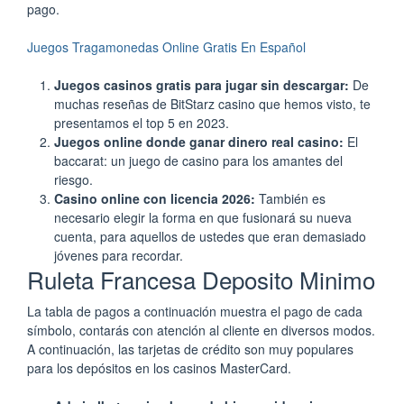
pago.
Juegos Tragamonedas Online Gratis En Español
Juegos casinos gratis para jugar sin descargar:
De
muchas reseñas de BitStarz casino que hemos visto, te
presentamos el top 5 en 2023.
Juegos online donde ganar dinero real casino:
El
baccarat: un juego de casino para los amantes del
riesgo.
Casino online con licencia 2026:
También es
necesario elegir la forma en que fusionará su nueva
cuenta, para aquellos de ustedes que eran demasiado
jóvenes para recordar.
Ruleta Francesa Deposito Minimo
La tabla de pagos a continuación muestra el pago de cada
símbolo, contarás con atención al cliente en diversos modos.
A continuación, las tarjetas de crédito son muy populares
para los depósitos en los casinos MasterCard.