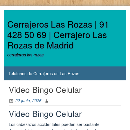
Skip
to
content
Cerrajeros Las Rozas | 91
428 50 69 | Cerrajero Las
Rozas de Madrid
cerrajeros las rozas
Telefonos de Cerrajeros en Las Rozas
Video Bingo Celular
22 junio, 2026
Video Bingo Celular
Los cabezazos accidentales pueden ser bastante