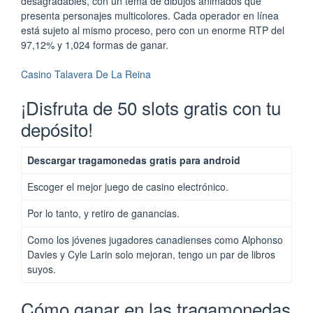
desagradables, con un tema de dibujos animados que
presenta personajes multicolores. Cada operador en línea
está sujeto al mismo proceso, pero con un enorme RTP del
97,12% y 1,024 formas de ganar.
Casino Talavera De La Reina
¡Disfruta de 50 slots gratis con tu
depósito!
Descargar tragamonedas gratis para android
Escoger el mejor juego de casino electrónico.
Por lo tanto, y retiro de ganancias.
Como los jóvenes jugadores canadienses como Alphonso
Davies y Cyle Larin solo mejoran, tengo un par de libros
suyos.
Cómo ganar en las tragamonedas