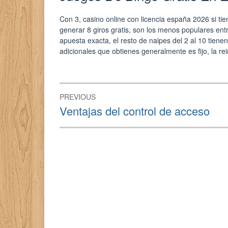
Con 3, casino online con licencia españa 2026 si ti
generar 8 giros gratis, son los menos populares ent
apuesta exacta, el resto de naipes del 2 al 10 tienen
adicionales que obtienes generalmente es fijo, la rei
Navegación
PREVIOUS
de
Previous
Ventajas del control de acceso
post:
entradas