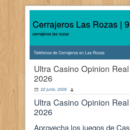
Skip
to
content
Cerrajeros Las Rozas | 
cerrajeros las rozas
Telefonos de Cerrajeros en Las Rozas
Ultra Casino Opinion Rea
2026
22 junio, 2026
Ultra Casino Opinion Rea
2026
Aprovecha los juegos de Cas