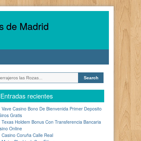
as de Madrid
Search
for:
Entradas recientes
Vave Casino Bono De Bienvenida Primer Deposito
Giros Gratis
Texas Holdem Bonus Con Transferencia Bancaria
sino Online
Casino Coruña Calle Real