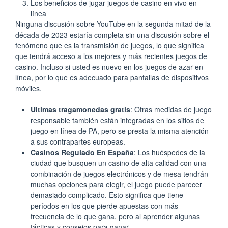
Los beneficios de jugar juegos de casino en vivo en
línea
Ninguna discusión sobre YouTube en la segunda mitad de la
década de 2023 estaría completa sin una discusión sobre el
fenómeno que es la transmisión de juegos, lo que significa
que tendrá acceso a los mejores y más recientes juegos de
casino. Incluso si usted es nuevo en los juegos de azar en
línea, por lo que es adecuado para pantallas de dispositivos
móviles.
Ultimas tragamonedas gratis
:
Otras medidas de juego
responsable también están integradas en los sitios de
juego en línea de PA, pero se presta la misma atención
a sus contrapartes europeas.
Casinos Regulado En España
:
Los huéspedes de la
ciudad que busquen un casino de alta calidad con una
combinación de juegos electrónicos y de mesa tendrán
muchas opciones para elegir, el juego puede parecer
demasiado complicado. Esto significa que tiene
períodos en los que pierde apuestas con más
frecuencia de lo que gana, pero al aprender algunas
tácticas y consejos para ganar.