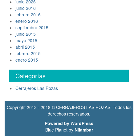
junio 2026
junio 2016
febrero 2016
enero 2016
septiembre 2015
junio 2015
mayo 2015
abril 2015
febrero 2015
enero 2015
Categorías
Cerrajeros Las Rozas
Copyright 2012 - 2018 © CERRAJEROS LAS ROZAS. Todos los
derechos reservados.
Powered by WordPress
Blue Planet by
Nilambar