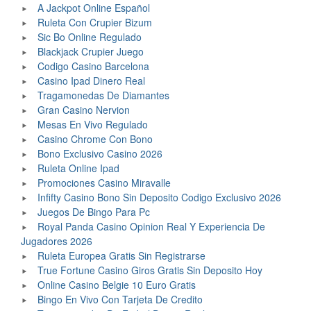
A Jackpot Online Español
Ruleta Con Crupier Bizum
Sic Bo Online Regulado
Blackjack Crupier Juego
Codigo Casino Barcelona
Casino Ipad Dinero Real
Tragamonedas De Diamantes
Gran Casino Nervion
Mesas En Vivo Regulado
Casino Chrome Con Bono
Bono Exclusivo Casino 2026
Ruleta Online Ipad
Promociones Casino Miravalle
Infifty Casino Bono Sin Deposito Codigo Exclusivo 2026
Juegos De Bingo Para Pc
Royal Panda Casino Opinion Real Y Experiencia De
Jugadores 2026
Ruleta Europea Gratis Sin Registrarse
True Fortune Casino Giros Gratis Sin Deposito Hoy
Online Casino Belgie 10 Euro Gratis
Bingo En Vivo Con Tarjeta De Credito