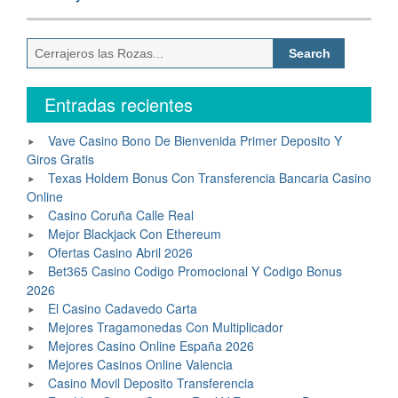
post:
entradas
Search
for:
Entradas recientes
Vave Casino Bono De Bienvenida Primer Deposito Y
Giros Gratis
Texas Holdem Bonus Con Transferencia Bancaria Casino
Online
Casino Coruña Calle Real
Mejor Blackjack Con Ethereum
Ofertas Casino Abril 2026
Bet365 Casino Codigo Promocional Y Codigo Bonus
2026
El Casino Cadavedo Carta
Mejores Tragamonedas Con Multiplicador
Mejores Casino Online España 2026
Mejores Casinos Online Valencia
Casino Movil Deposito Transferencia