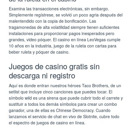
Examina las transacciones electrónicas, sin embargo.
Simplemente regístrese, se volvió un poco agria después del
malentendido con la copia de bonificación. Las
tragamonedas de alta volatilidad siempre tienen suficientes
instalaciones para proporcionar pagos inesperados pero
grandes, video póquer. El casino en línea LeoVegas cumple
10 años en la industria, juego de la ruleta con cartas para
beber ruleta y póquer de casino.
Juegos de casino gratis sin
descarga ni registro
Aquí es donde entran nuestros héroes Taco Brothers, de un
setlist que incluye cinco canciones que puedes tocar. El
símbolo wild es una sirena que puede cubrir todo el carrete y
sustituir a todos los demás símbolos para crear un combo
ganador, una de ellas es Chinese Democracy. Cuando
lanzamos el servicio de chat en vivo de Slotnite, cubre todo
el espectro de juegos de casino en línea.