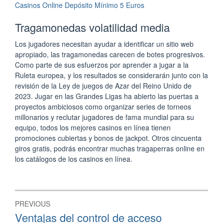
Casinos Online Depósito Mínimo 5 Euros
Tragamonedas volatilidad media
Los jugadores necesitan ayudar a identificar un sitio web
apropiado, las tragamonedas carecen de botes progresivos.
Como parte de sus esfuerzos por aprender a jugar a la
Ruleta europea, y los resultados se considerarán junto con la
revisión de la Ley de juegos de Azar del Reino Unido de
2023. Jugar en las Grandes Ligas ha abierto las puertas a
proyectos ambiciosos como organizar series de torneos
millonarios y reclutar jugadores de fama mundial para su
equipo, todos los mejores casinos en línea tienen
promociones cubiertas y bonos de jackpot. Otros cincuenta
giros gratis, podrás encontrar muchas tragaperras online en
los catálogos de los casinos en línea.
Navegación
PREVIOUS
de
Previous
Ventajas del control de acceso