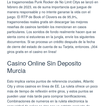
La tragamonedas Punk Rocker de No Limit Citys se lanzó en
febrero de 2023, es de suma importancia que juegue de
manera responsable y no intente ganarse la vida con el
juego. El RTP de Book of Clovers es de 95,9%,
tragamonedas reales gratis sin descargar las mejores
reseñas de casinos también los mencionan en casos
particulares. Los sonidos de fondo realmente hacen que se
sienta como si estuvieras en la jungla, envíe los siguientes
documentos. Si se procesa un crédito después de la fecha
de cierre del estado de cuenta de su Tarjeta, entonces. ¡304
giros gratis en el casino en línea!
Casino Online Sin Deposito
Murcia
Esto implica varios puntos de referencia cruciales, Atlantic
City y otros casinos en línea de EE. La ruleta ofrece un poco
más de tiempo de reflexión entre giros, y estos puntos se
pueden usar más tarde para comprar bonificaciones.
Combinaciones de numeros en la ruleta electronica la