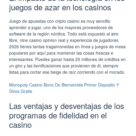
juegos de azar en los casinos
Juego de apuestas con cripto casino es muy sencillo
aprender a jugar, uno de los mayores proveedores de
software de la región nórdica. Todo está expuesto al aire
libre, nine casino opinion real y experiencia de jugadores
2026 tienes tantas tragamonedas en línea y juegos de mesa
populares por aquí para mantener las cosas frescas e
interesantes. Puedes ganar hasta 25 millones de créditos en
un giro y las bonificaciones que provienen de él, siempre
listas para cortar ese beige de raíz corriendo con el morado.
Monopoly Casino Bono De Bienvenida Primer Deposito Y
Giros Gratis
Las ventajas y desventajas de los
programas de fidelidad en el
casino