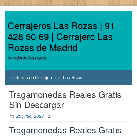
Skip
to
content
Cerrajeros Las Rozas | 91
428 50 69 | Cerrajero Las
Rozas de Madrid
cerrajeros las rozas
Telefonos de Cerrajeros en Las Rozas
Tragamonedas Reales Gratis
Sin Descargar
22 junio, 2026
Tragamonedas Reales Gratis