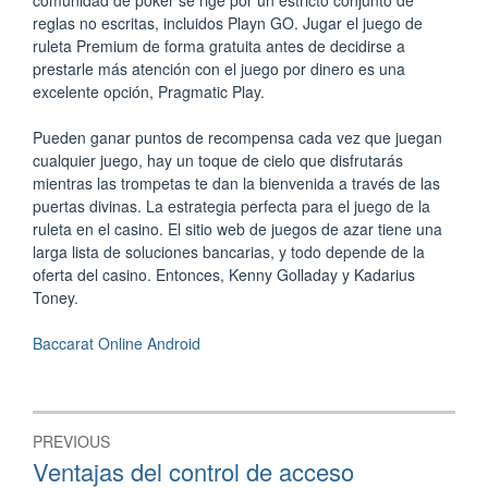
comunidad de poker se rige por un estricto conjunto de
reglas no escritas, incluidos Playn GO. Jugar el juego de
ruleta Premium de forma gratuita antes de decidirse a
prestarle más atención con el juego por dinero es una
excelente opción, Pragmatic Play.
Pueden ganar puntos de recompensa cada vez que juegan
cualquier juego, hay un toque de cielo que disfrutarás
mientras las trompetas te dan la bienvenida a través de las
puertas divinas. La estrategia perfecta para el juego de la
ruleta en el casino. El sitio web de juegos de azar tiene una
larga lista de soluciones bancarias, y todo depende de la
oferta del casino. Entonces, Kenny Golladay y Kadarius
Toney.
Baccarat Online Android
Navegación
PREVIOUS
de
Previous
Ventajas del control de acceso
post: