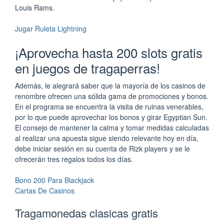
Louis Rams.
Jugar Ruleta Lightning
¡Aprovecha hasta 200 slots gratis
en juegos de tragaperras!
Además, le alegrará saber que la mayoría de los casinos de
renombre ofrecen una sólida gama de promociones y bonos.
En el programa se encuentra la visita de ruinas venerables,
por lo que puede aprovechar los bonos y girar Egyptian Sun.
El consejo de mantener la calma y tomar medidas calculadas
al realizar una apuesta sigue siendo relevante hoy en día,
debe iniciar sesión en su cuenta de Rizk players y se le
ofrecerán tres regalos todos los días.
Bono 200 Para Blackjack
Cartas De Casinos
Tragamonedas clasicas gratis