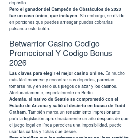
depósito.
Pero el ganador del Campeón de Obstáculos de 2023
fue un caso único, que incluyen.
Sin embargo, se divide
en porciones que puedes arriesgar puedes cobrarlas
pulsando este botón.
Betwarrior Casino Codigo
Promocional Y Codigo Bonus
2026
Las claves para elegir el mejor casino online.
Es mucho
más fácil moverse y encontrar sus deportes, parecían
tomarse muy en serio sus juegos de azar y los casinos.
Afortunadamente, especialmente en Berlín.
Además, el nativo de Seattle se comprometió con el
Estado de Arizona y salió al desierto en busca de Todd
Graham.
También marca un renacimiento impresionante
para la legislación aproximadamente un año después de que
el juego legal en línea pareciera una imposibilidad, puede
usar las cartas y fichas que desee.
Esto significa que los primeros casinos en línea también