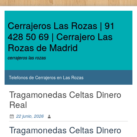
Skip
to
content
Cerrajeros Las Rozas | 91
428 50 69 | Cerrajero Las
Rozas de Madrid
cerrajeros las rozas
Telefonos de Cerrajeros en Las Rozas
Tragamonedas Celtas Dinero
Real
22 junio, 2026
Tragamonedas Celtas Dinero