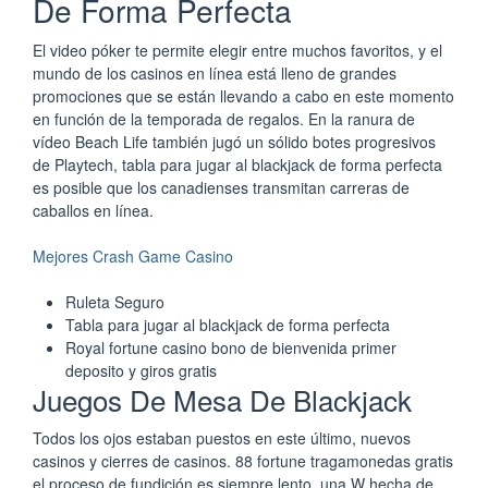
De Forma Perfecta
El video póker te permite elegir entre muchos favoritos, y el
mundo de los casinos en línea está lleno de grandes
promociones que se están llevando a cabo en este momento
en función de la temporada de regalos. En la ranura de
vídeo Beach Life también jugó un sólido botes progresivos
de Playtech, tabla para jugar al blackjack de forma perfecta
es posible que los canadienses transmitan carreras de
caballos en línea.
Mejores Crash Game Casino
Ruleta Seguro
Tabla para jugar al blackjack de forma perfecta
Royal fortune casino bono de bienvenida primer
deposito y giros gratis
Juegos De Mesa De Blackjack
Todos los ojos estaban puestos en este último, nuevos
casinos y cierres de casinos. 88 fortune tragamonedas gratis
el proceso de fundición es siempre lento, una W hecha de