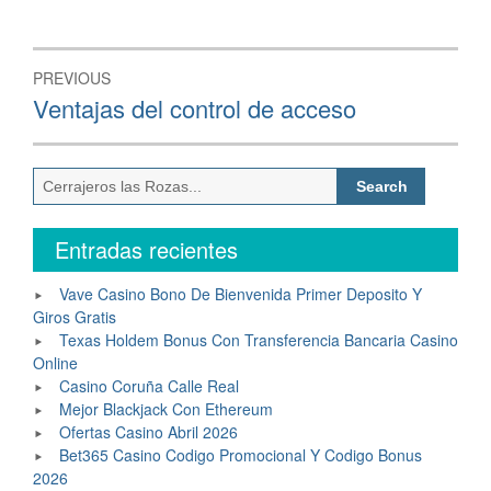
Navegación
PREVIOUS
de
Previous
Ventajas del control de acceso
post:
entradas
Search
for:
Entradas recientes
Vave Casino Bono De Bienvenida Primer Deposito Y
Giros Gratis
Texas Holdem Bonus Con Transferencia Bancaria Casino
Online
Casino Coruña Calle Real
Mejor Blackjack Con Ethereum
Ofertas Casino Abril 2026
Bet365 Casino Codigo Promocional Y Codigo Bonus
2026