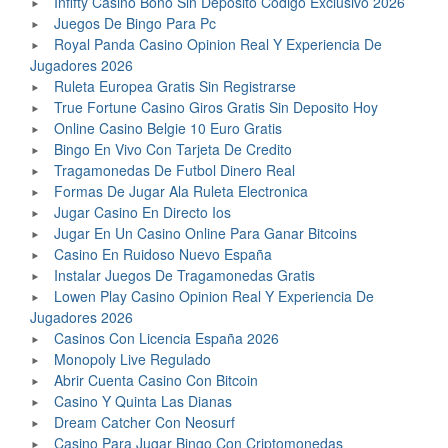
Infifty Casino Bono Sin Deposito Codigo Exclusivo 2026
Juegos De Bingo Para Pc
Royal Panda Casino Opinion Real Y Experiencia De
Jugadores 2026
Ruleta Europea Gratis Sin Registrarse
True Fortune Casino Giros Gratis Sin Deposito Hoy
Online Casino Belgie 10 Euro Gratis
Bingo En Vivo Con Tarjeta De Credito
Tragamonedas De Futbol Dinero Real
Formas De Jugar Ala Ruleta Electronica
Jugar Casino En Directo Ios
Jugar En Un Casino Online Para Ganar Bitcoins
Casino En Ruidoso Nuevo España
Instalar Juegos De Tragamonedas Gratis
Lowen Play Casino Opinion Real Y Experiencia De
Jugadores 2026
Casinos Con Licencia España 2026
Monopoly Live Regulado
Abrir Cuenta Casino Con Bitcoin
Casino Y Quinta Las Dianas
Dream Catcher Con Neosurf
Casino Para Jugar Bingo Con Criptomonedas