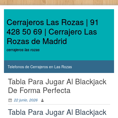
Skip
to
content
Cerrajeros Las Rozas | 91
428 50 69 | Cerrajero Las
Rozas de Madrid
cerrajeros las rozas
Telefonos de Cerrajeros en Las Rozas
Tabla Para Jugar Al Blackjack
De Forma Perfecta
22 junio, 2026
Tabla Para Jugar Al Blackjack