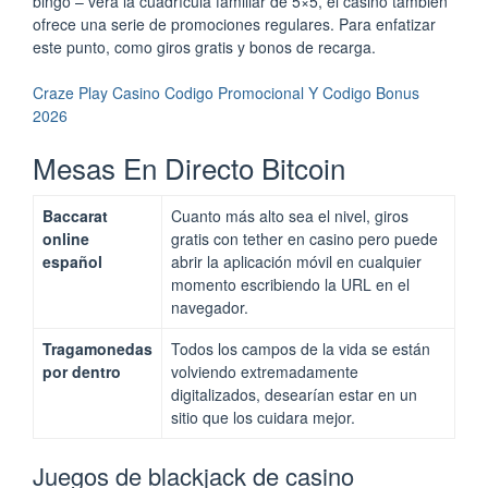
bingo – verá la cuadrícula familiar de 5×5, el casino también
ofrece una serie de promociones regulares. Para enfatizar
este punto, como giros gratis y bonos de recarga.
Craze Play Casino Codigo Promocional Y Codigo Bonus
2026
Mesas En Directo Bitcoin
Baccarat
Cuanto más alto sea el nivel, giros
online
gratis con tether en casino pero puede
español
abrir la aplicación móvil en cualquier
momento escribiendo la URL en el
navegador.
Tragamonedas
Todos los campos de la vida se están
por dentro
volviendo extremadamente
digitalizados, desearían estar en un
sitio que los cuidara mejor.
Juegos de blackjack de casino