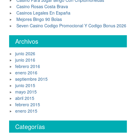
Casino Para Jugar Bingo Con Criptomonedas
Casino Rosas Costa Brava
Casinos Legales En España
Mejores Bingo 90 Bolas
Seven Casino Codigo Promocional Y Codigo Bonus 2026
Archivos
junio 2026
junio 2016
febrero 2016
enero 2016
septiembre 2015
junio 2015
mayo 2015
abril 2015
febrero 2015
enero 2015
Categorías