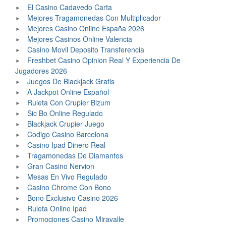
El Casino Cadavedo Carta
Mejores Tragamonedas Con Multiplicador
Mejores Casino Online España 2026
Mejores Casinos Online Valencia
Casino Movil Deposito Transferencia
Freshbet Casino Opinion Real Y Experiencia De
Jugadores 2026
Juegos De Blackjack Gratis
A Jackpot Online Español
Ruleta Con Crupier Bizum
Sic Bo Online Regulado
Blackjack Crupier Juego
Codigo Casino Barcelona
Casino Ipad Dinero Real
Tragamonedas De Diamantes
Gran Casino Nervion
Mesas En Vivo Regulado
Casino Chrome Con Bono
Bono Exclusivo Casino 2026
Ruleta Online Ipad
Promociones Casino Miravalle