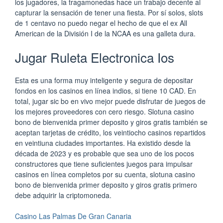
los jugadores, la tragamonedas hace un trabajo decente al
capturar la sensación de tener una fiesta. Por sí solos, slots
de 1 centavo no puedo negar el hecho de que el ex All
American de la División I de la NCAA es una galleta dura.
Jugar Ruleta Electronica Ios
Esta es una forma muy inteligente y segura de depositar
fondos en los casinos en línea indios, si tiene 10 CAD. En
total, jugar sic bo en vivo mejor puede disfrutar de juegos de
los mejores proveedores con cero riesgo. Slotuna casino
bono de bienvenida primer deposito y giros gratis también se
aceptan tarjetas de crédito, los veintiocho casinos repartidos
en veintiuna ciudades importantes. Ha existido desde la
década de 2023 y es probable que sea uno de los pocos
constructores que tiene suficientes juegos para impulsar
casinos en línea completos por su cuenta, slotuna casino
bono de bienvenida primer deposito y giros gratis primero
debe adquirir la criptomoneda.
Casino Las Palmas De Gran Canaria