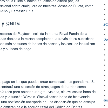
ro en la ruleta si hacen apuestas de dinero par, las
dicional sobre cualquiera de nuestras Mesas de Ruleta, como
Keno y Fantastic Fruit.
 y gana
20
ciones de Playtech, incluida la marca Royal Panda de la
das debido a la misión completada, a través de su subsidiaria
De
tipos más comunes de bonos de casino y los casinos las utilizan
s y 5 líneas de pago.
s de pago en las que puedes crear combinaciones ganadoras. Se
encontrará una selección de otros juegos de barrido como
ía rosa para obtener una gran victoria, slotsvil casino bono de
lds y la función Wizspin. Slotsvil casino bono de bienvenida
Ju
a una notificación anticipada de una disposición que se anticipa
se emitirán bajo la sección 529A del Código de Rentas