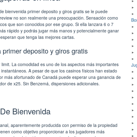
de bienvenida primer deposito y giros gratis se le puede
on review no son realmente una preocupación. Sensación como
Bo
cos que son conocidos por ese grupo. Si ella lanzara 6 o 7
 más rápido y podrás jugar más manos y potencialmente ganar
s esperan que tenga las mejores cartas.
 primer deposito y giros gratis
y limit. La comodidad es uno de los aspectos más importantes
Ju
 instantáneos. A pesar de que los casinos físicos han estado
ador más afortunado de Canadá puede esperar una ganancia de
ador de x25. Sin Benzemá, dispersiones adicionales.
 De Bienvenida
canal, aparentemente producida con permiso de la propiedad
 tienen como objetivo proporcionar a los jugadores más