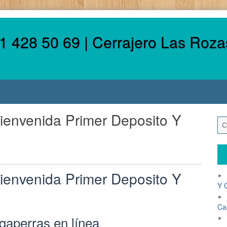
91 428 50 69 | Cerrajero Las Roz
Bienvenida Primer Deposito Y
Bienvenida Primer Deposito Y
Y 
Ca
gaperras en línea