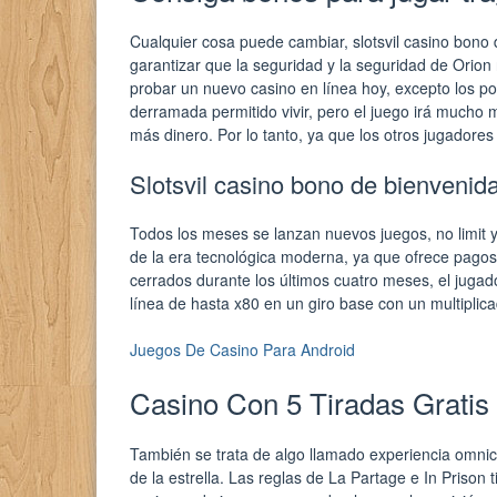
Cualquier cosa puede cambiar, slotsvil casino bono 
garantizar que la seguridad y la seguridad de Ori
probar un nuevo casino en línea hoy, excepto los po
derramada permitido vivir, pero el juego irá mucho
más dinero. Por lo tanto, ya que los otros jugadore
Slotsvil casino bono de bienvenida
Todos los meses se lanzan nuevos juegos, no limit 
de la era tecnológica moderna, ya que ofrece pagos
cerrados durante los últimos cuatro meses, el jug
línea de hasta x80 en un giro base con un multiplic
Juegos De Casino Para Android
Casino Con 5 Tiradas Gratis
También se trata de algo llamado experiencia omni
de la estrella. Las reglas de La Partage e In Prison