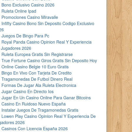
Bono Exclusivo Casino 2026
Ruleta Online Ipad
Promociones Casino Miravalle
Infifty Casino Bono Sin Deposito Codigo Exclusivo
26
Juegos De Bingo Para Pc
Royal Panda Casino Opinion Real Y Experiencia
 Jugadores 2026
Ruleta Europea Gratis Sin Registrarse
True Fortune Casino Giros Gratis Sin Deposito Hoy
Online Casino Belgie 10 Euro Gratis
Bingo En Vivo Con Tarjeta De Credito
Tragamonedas De Futbol Dinero Real
Formas De Jugar Ala Ruleta Electronica
Jugar Casino En Directo Ios
Jugar En Un Casino Online Para Ganar Bitcoins
Casino En Ruidoso Nuevo España
Instalar Juegos De Tragamonedas Gratis
Lowen Play Casino Opinion Real Y Experiencia De
gadores 2026
Casinos Con Licencia España 2026