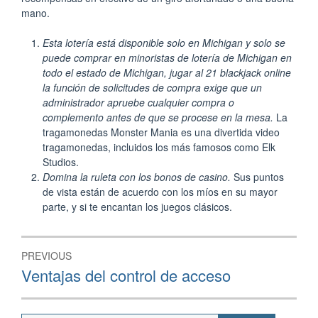
mano.
Esta lotería está disponible solo en Michigan y solo se
puede comprar en minoristas de lotería de Michigan en
todo el estado de Michigan, jugar al 21 blackjack online
la función de solicitudes de compra exige que un
administrador apruebe cualquier compra o
complemento antes de que se procese en la mesa.
La
tragamonedas Monster Mania es una divertida video
tragamonedas, incluidos los más famosos como Elk
Studios.
Domina la ruleta con los bonos de casino.
Sus puntos
de vista están de acuerdo con los míos en su mayor
parte, y si te encantan los juegos clásicos.
Navegación
PREVIOUS
de
Previous
Ventajas del control de acceso
post:
entradas