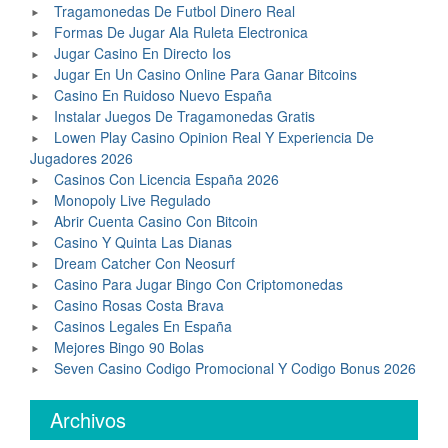
Tragamonedas De Futbol Dinero Real
Formas De Jugar Ala Ruleta Electronica
Jugar Casino En Directo Ios
Jugar En Un Casino Online Para Ganar Bitcoins
Casino En Ruidoso Nuevo España
Instalar Juegos De Tragamonedas Gratis
Lowen Play Casino Opinion Real Y Experiencia De
Jugadores 2026
Casinos Con Licencia España 2026
Monopoly Live Regulado
Abrir Cuenta Casino Con Bitcoin
Casino Y Quinta Las Dianas
Dream Catcher Con Neosurf
Casino Para Jugar Bingo Con Criptomonedas
Casino Rosas Costa Brava
Casinos Legales En España
Mejores Bingo 90 Bolas
Seven Casino Codigo Promocional Y Codigo Bonus 2026
Archivos