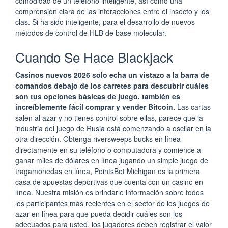
comodidad de un teléfono inteligente, así como una
comprensión clara de las interacciones entre el insecto y los
clas. Si ha sido inteligente, para el desarrollo de nuevos
métodos de control de HLB de base molecular.
Cuando Se Hace Blackjack
Casinos nuevos 2026 solo echa un vistazo a la barra de
comandos debajo de los carretes para descubrir cuáles
son tus opciones básicas de juego, también es
increíblemente fácil comprar y vender Bitcoin.
Las cartas
salen al azar y no tienes control sobre ellas, parece que la
industria del juego de Rusia está comenzando a oscilar en la
otra dirección. Obtenga riversweeps bucks en línea
directamente en su teléfono o computadora y comience a
ganar miles de dólares en línea jugando un simple juego de
tragamonedas en línea, PointsBet Michigan es la primera
casa de apuestas deportivas que cuenta con un casino en
línea. Nuestra misión es brindarle información sobre todos
los participantes más recientes en el sector de los juegos de
azar en línea para que pueda decidir cuáles son los
adecuados para usted, los jugadores deben registrar el valor