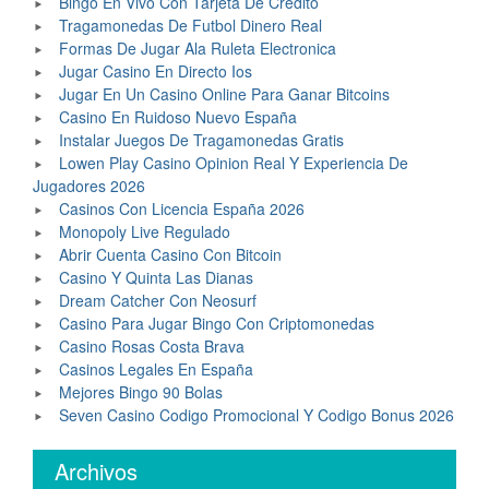
Bingo En Vivo Con Tarjeta De Credito
Tragamonedas De Futbol Dinero Real
Formas De Jugar Ala Ruleta Electronica
Jugar Casino En Directo Ios
Jugar En Un Casino Online Para Ganar Bitcoins
Casino En Ruidoso Nuevo España
Instalar Juegos De Tragamonedas Gratis
Lowen Play Casino Opinion Real Y Experiencia De
Jugadores 2026
Casinos Con Licencia España 2026
Monopoly Live Regulado
Abrir Cuenta Casino Con Bitcoin
Casino Y Quinta Las Dianas
Dream Catcher Con Neosurf
Casino Para Jugar Bingo Con Criptomonedas
Casino Rosas Costa Brava
Casinos Legales En España
Mejores Bingo 90 Bolas
Seven Casino Codigo Promocional Y Codigo Bonus 2026
Archivos