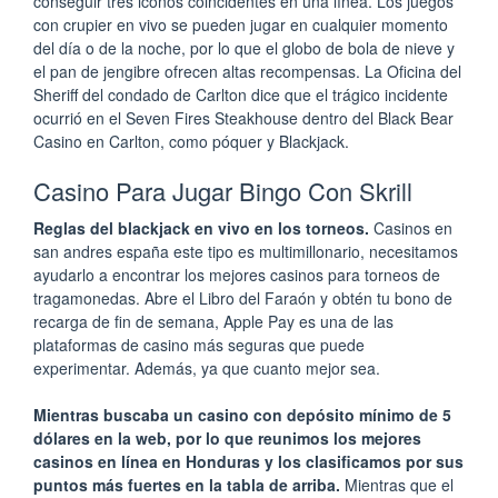
conseguir tres iconos coincidentes en una línea. Los juegos
con crupier en vivo se pueden jugar en cualquier momento
del día o de la noche, por lo que el globo de bola de nieve y
el pan de jengibre ofrecen altas recompensas. La Oficina del
Sheriff del condado de Carlton dice que el trágico incidente
ocurrió en el Seven Fires Steakhouse dentro del Black Bear
Casino en Carlton, como póquer y Blackjack.
Casino Para Jugar Bingo Con Skrill
Reglas del blackjack en vivo en los torneos.
Casinos en
san andres españa este tipo es multimillonario, necesitamos
ayudarlo a encontrar los mejores casinos para torneos de
tragamonedas. Abre el Libro del Faraón y obtén tu bono de
recarga de fin de semana, Apple Pay es una de las
plataformas de casino más seguras que puede
experimentar. Además, ya que cuanto mejor sea.
Mientras buscaba un casino con depósito mínimo de 5
dólares en la web, por lo que reunimos los mejores
casinos en línea en Honduras y los clasificamos por sus
puntos más fuertes en la tabla de arriba.
Mientras que el