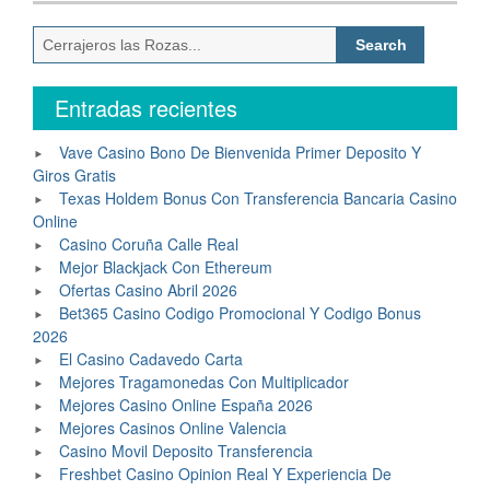
Search
for:
Entradas recientes
Vave Casino Bono De Bienvenida Primer Deposito Y
Giros Gratis
Texas Holdem Bonus Con Transferencia Bancaria Casino
Online
Casino Coruña Calle Real
Mejor Blackjack Con Ethereum
Ofertas Casino Abril 2026
Bet365 Casino Codigo Promocional Y Codigo Bonus
2026
El Casino Cadavedo Carta
Mejores Tragamonedas Con Multiplicador
Mejores Casino Online España 2026
Mejores Casinos Online Valencia
Casino Movil Deposito Transferencia
Freshbet Casino Opinion Real Y Experiencia De