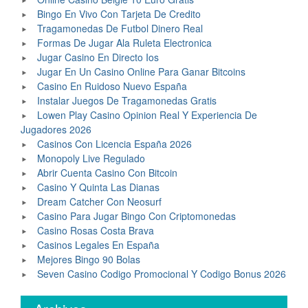
Bingo En Vivo Con Tarjeta De Credito
Tragamonedas De Futbol Dinero Real
Formas De Jugar Ala Ruleta Electronica
Jugar Casino En Directo Ios
Jugar En Un Casino Online Para Ganar Bitcoins
Casino En Ruidoso Nuevo España
Instalar Juegos De Tragamonedas Gratis
Lowen Play Casino Opinion Real Y Experiencia De
Jugadores 2026
Casinos Con Licencia España 2026
Monopoly Live Regulado
Abrir Cuenta Casino Con Bitcoin
Casino Y Quinta Las Dianas
Dream Catcher Con Neosurf
Casino Para Jugar Bingo Con Criptomonedas
Casino Rosas Costa Brava
Casinos Legales En España
Mejores Bingo 90 Bolas
Seven Casino Codigo Promocional Y Codigo Bonus 2026