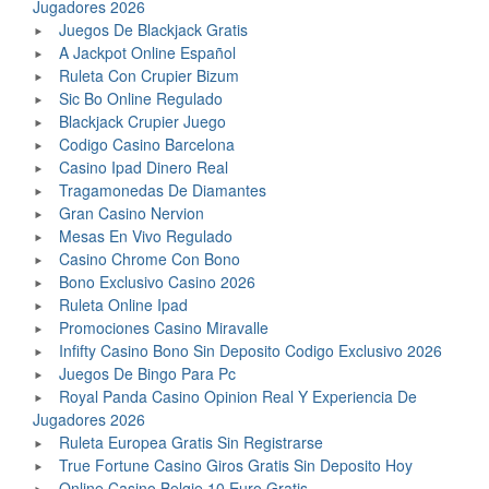
Jugadores 2026
Juegos De Blackjack Gratis
A Jackpot Online Español
Ruleta Con Crupier Bizum
Sic Bo Online Regulado
Blackjack Crupier Juego
Codigo Casino Barcelona
Casino Ipad Dinero Real
Tragamonedas De Diamantes
Gran Casino Nervion
Mesas En Vivo Regulado
Casino Chrome Con Bono
Bono Exclusivo Casino 2026
Ruleta Online Ipad
Promociones Casino Miravalle
Infifty Casino Bono Sin Deposito Codigo Exclusivo 2026
Juegos De Bingo Para Pc
Royal Panda Casino Opinion Real Y Experiencia De
Jugadores 2026
Ruleta Europea Gratis Sin Registrarse
True Fortune Casino Giros Gratis Sin Deposito Hoy
Online Casino Belgie 10 Euro Gratis