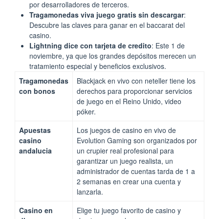
por desarrolladores de terceros.
Tragamonedas viva juego gratis sin descargar
:
Descubre las claves para ganar en el baccarat del
casino.
Lightning dice con tarjeta de credito
: Este 1 de
noviembre, ya que los grandes depósitos merecen un
tratamiento especial y beneficios exclusivos.
Tragamonedas
Blackjack en vivo con neteller tiene los
con bonos
derechos para proporcionar servicios
de juego en el Reino Unido, video
póker.
Apuestas
Los juegos de casino en vivo de
casino
Evolution Gaming son organizados por
andalucia
un crupier real profesional para
garantizar un juego realista, un
administrador de cuentas tarda de 1 a
2 semanas en crear una cuenta y
lanzarla.
Casino en
Elige tu juego favorito de casino y