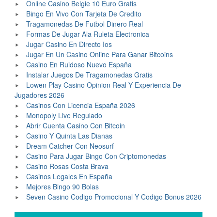
Online Casino Belgie 10 Euro Gratis
Bingo En Vivo Con Tarjeta De Credito
Tragamonedas De Futbol Dinero Real
Formas De Jugar Ala Ruleta Electronica
Jugar Casino En Directo Ios
Jugar En Un Casino Online Para Ganar Bitcoins
Casino En Ruidoso Nuevo España
Instalar Juegos De Tragamonedas Gratis
Lowen Play Casino Opinion Real Y Experiencia De
Jugadores 2026
Casinos Con Licencia España 2026
Monopoly Live Regulado
Abrir Cuenta Casino Con Bitcoin
Casino Y Quinta Las Dianas
Dream Catcher Con Neosurf
Casino Para Jugar Bingo Con Criptomonedas
Casino Rosas Costa Brava
Casinos Legales En España
Mejores Bingo 90 Bolas
Seven Casino Codigo Promocional Y Codigo Bonus 2026