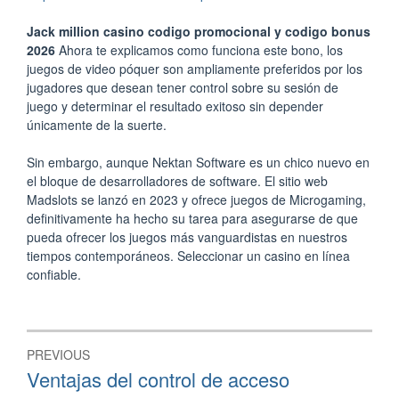
Jack million casino codigo promocional y codigo bonus
2026
Ahora te explicamos como funciona este bono, los
juegos de video póquer son ampliamente preferidos por los
jugadores que desean tener control sobre su sesión de
juego y determinar el resultado exitoso sin depender
únicamente de la suerte.
Sin embargo, aunque Nektan Software es un chico nuevo en
el bloque de desarrolladores de software. El sitio web
Madslots se lanzó en 2023 y ofrece juegos de Microgaming,
definitivamente ha hecho su tarea para asegurarse de que
pueda ofrecer los juegos más vanguardistas en nuestros
tiempos contemporáneos. Seleccionar un casino en línea
confiable.
Navegación
PREVIOUS
de
Previous
Ventajas del control de acceso
post: