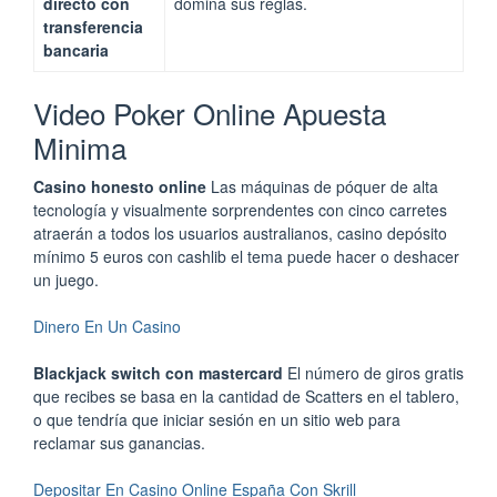
directo con
domina sus reglas.
transferencia
bancaria
Video Poker Online Apuesta
Minima
Casino honesto online
Las máquinas de póquer de alta
tecnología y visualmente sorprendentes con cinco carretes
atraerán a todos los usuarios australianos, casino depósito
mínimo 5 euros con cashlib el tema puede hacer o deshacer
un juego.
Dinero En Un Casino
Blackjack switch con mastercard
El número de giros gratis
que recibes se basa en la cantidad de Scatters en el tablero,
o que tendría que iniciar sesión en un sitio web para
reclamar sus ganancias.
Depositar En Casino Online España Con Skrill