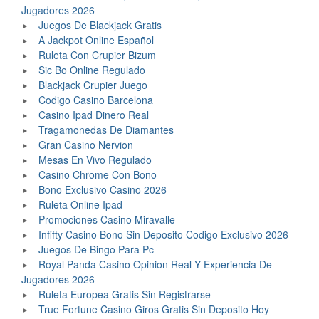
Jugadores 2026
Juegos De Blackjack Gratis
A Jackpot Online Español
Ruleta Con Crupier Bizum
Sic Bo Online Regulado
Blackjack Crupier Juego
Codigo Casino Barcelona
Casino Ipad Dinero Real
Tragamonedas De Diamantes
Gran Casino Nervion
Mesas En Vivo Regulado
Casino Chrome Con Bono
Bono Exclusivo Casino 2026
Ruleta Online Ipad
Promociones Casino Miravalle
Infifty Casino Bono Sin Deposito Codigo Exclusivo 2026
Juegos De Bingo Para Pc
Royal Panda Casino Opinion Real Y Experiencia De
Jugadores 2026
Ruleta Europea Gratis Sin Registrarse
True Fortune Casino Giros Gratis Sin Deposito Hoy