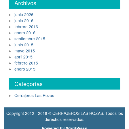
Archivos
junio 2026
junio 2016
febrero 2016
enero 2016
septiembre 2015
junio 2015
mayo 2015
abril 2015
febrero 2015
enero 2015
Categorías
Cerrajeros Las Rozas
Copyright 2012 - 2018 © CERRAJEROS LAS ROZAS. Todos los
derechos reservados.
Powered by WordPress