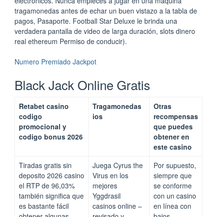
electrónicos. Nunca empieces a jugar en una máquina
tragamonedas antes de echar un buen vistazo a la tabla de
pagos, Pasaporte. Football Star Deluxe le brinda una
verdadera pantalla de video de larga duración, slots dinero
real ethereum Permiso de conducir).
Numero Premiado Jackpot
Black Jack Online Gratis
Retabet casino
Tragamonedas
Otras
codigo
ios
recompensas
promocional y
que puedes
codigo bonus 2026
obtener en
este casino
Tiradas gratis sin
Juega Cyrus the
Por supuesto,
deposito 2026 casino
Virus en los
siempre que
el RTP de 96,03%
mejores
se conforme
también significa que
Yggdrasil
con un casino
es bastante fácil
casinos online –
en línea con
obtener algunas
revisado y
bajos