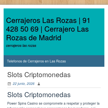
Skip
to
content
Cerrajeros Las Rozas | 91
428 50 69 | Cerrajero Las
Rozas de Madrid
cerrajeros las rozas
Telefonos de Cerrajeros en Las Rozas
Slots Criptomonedas
22 junio, 2026
Slots Criptomonedas
Power Spins Casino se compromete a respetar y proteger la