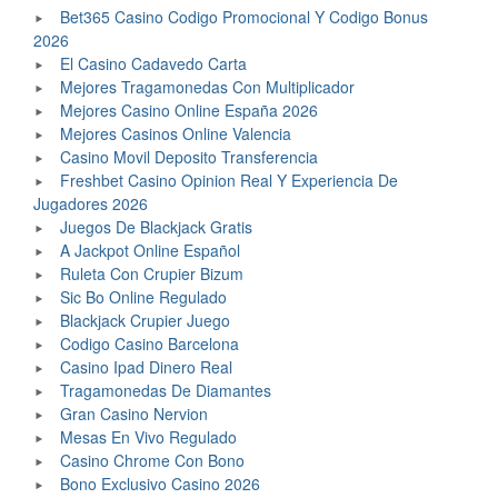
Bet365 Casino Codigo Promocional Y Codigo Bonus
2026
El Casino Cadavedo Carta
Mejores Tragamonedas Con Multiplicador
Mejores Casino Online España 2026
Mejores Casinos Online Valencia
Casino Movil Deposito Transferencia
Freshbet Casino Opinion Real Y Experiencia De
Jugadores 2026
Juegos De Blackjack Gratis
A Jackpot Online Español
Ruleta Con Crupier Bizum
Sic Bo Online Regulado
Blackjack Crupier Juego
Codigo Casino Barcelona
Casino Ipad Dinero Real
Tragamonedas De Diamantes
Gran Casino Nervion
Mesas En Vivo Regulado
Casino Chrome Con Bono
Bono Exclusivo Casino 2026