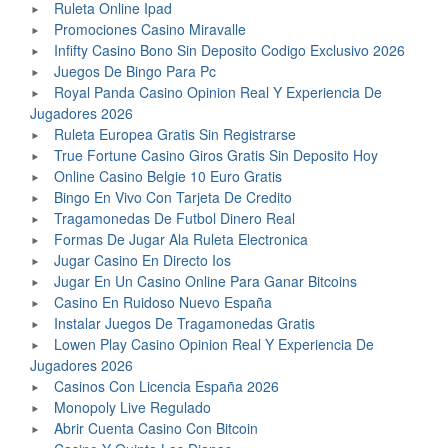
Ruleta Online Ipad
Promociones Casino Miravalle
Infifty Casino Bono Sin Deposito Codigo Exclusivo 2026
Juegos De Bingo Para Pc
Royal Panda Casino Opinion Real Y Experiencia De
Jugadores 2026
Ruleta Europea Gratis Sin Registrarse
True Fortune Casino Giros Gratis Sin Deposito Hoy
Online Casino Belgie 10 Euro Gratis
Bingo En Vivo Con Tarjeta De Credito
Tragamonedas De Futbol Dinero Real
Formas De Jugar Ala Ruleta Electronica
Jugar Casino En Directo Ios
Jugar En Un Casino Online Para Ganar Bitcoins
Casino En Ruidoso Nuevo España
Instalar Juegos De Tragamonedas Gratis
Lowen Play Casino Opinion Real Y Experiencia De
Jugadores 2026
Casinos Con Licencia España 2026
Monopoly Live Regulado
Abrir Cuenta Casino Con Bitcoin