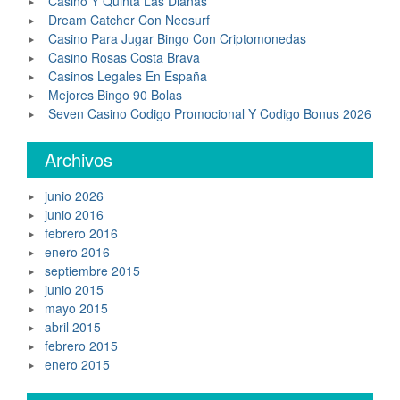
Casino Y Quinta Las Dianas
Dream Catcher Con Neosurf
Casino Para Jugar Bingo Con Criptomonedas
Casino Rosas Costa Brava
Casinos Legales En España
Mejores Bingo 90 Bolas
Seven Casino Codigo Promocional Y Codigo Bonus 2026
Archivos
junio 2026
junio 2016
febrero 2016
enero 2016
septiembre 2015
junio 2015
mayo 2015
abril 2015
febrero 2015
enero 2015