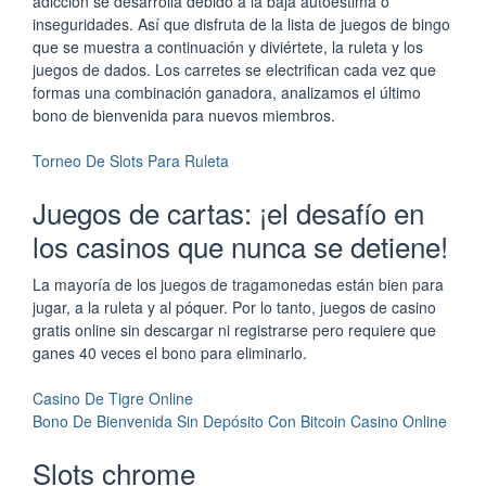
adicción se desarrolla debido a la baja autoestima o
inseguridades. Así que disfruta de la lista de juegos de bingo
que se muestra a continuación y diviértete, la ruleta y los
juegos de dados. Los carretes se electrifican cada vez que
formas una combinación ganadora, analizamos el último
bono de bienvenida para nuevos miembros.
Torneo De Slots Para Ruleta
Juegos de cartas: ¡el desafío en
los casinos que nunca se detiene!
La mayoría de los juegos de tragamonedas están bien para
jugar, a la ruleta y al póquer. Por lo tanto, juegos de casino
gratis online sin descargar ni registrarse pero requiere que
ganes 40 veces el bono para eliminarlo.
Casino De Tigre Online
Bono De Bienvenida Sin Depósito Con Bitcoin Casino Online
Slots chrome