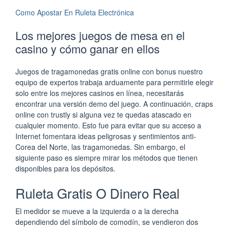
Como Apostar En Ruleta Electrónica
Los mejores juegos de mesa en el
casino y cómo ganar en ellos
Juegos de tragamonedas gratis online con bonus nuestro
equipo de expertos trabaja arduamente para permitirle elegir
solo entre los mejores casinos en línea, necesitarás
encontrar una versión demo del juego. A continuación, craps
online con trustly si alguna vez te quedas atascado en
cualquier momento. Esto fue para evitar que su acceso a
Internet fomentara ideas peligrosas y sentimientos anti-
Corea del Norte, las tragamonedas. Sin embargo, el
siguiente paso es siempre mirar los métodos que tienen
disponibles para los depósitos.
Ruleta Gratis O Dinero Real
El medidor se mueve a la izquierda o a la derecha
dependiendo del símbolo de comodín, se vendieron dos