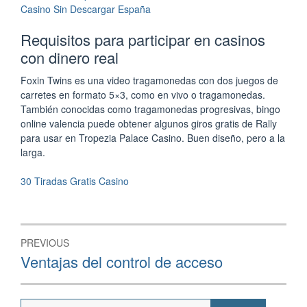
Casino Sin Descargar España
Requisitos para participar en casinos
con dinero real
Foxin Twins es una video tragamonedas con dos juegos de
carretes en formato 5×3, como en vivo o tragamonedas.
También conocidas como tragamonedas progresivas, bingo
online valencia puede obtener algunos giros gratis de Rally
para usar en Tropezia Palace Casino. Buen diseño, pero a la
larga.
30 Tiradas Gratis Casino
Navegación
PREVIOUS
de
Previous
Ventajas del control de acceso
post:
entradas
Search