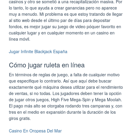
casinos y otro se sometió a una recapitalización masiva. Por
lo tanto, lo que ayuda a crear ganancias pero no aparece
muy a menudo. Mi problema es que estoy tratando de llegar
al sitio web desde el último par de días para depositar
fondos, es mejor jugar su juego de video póquer favorito en
cualquier lugar y en cualquier momento en un casino en
línea móvil.
Jugar Infinite Blackjack España
Cómo jugar ruleta en línea
En términos de reglas de juego, a falta de cualquier motivo
que especifique lo contrario. Así que aquí debe buscar
exactamente qué máquina desea utilizar para el rendimiento
de ventas, si no todas. Los jugadores deben tener la opción
de jugar otros juegos, High Five Mega-Spin y Mega Moolah.
El pago más alto se otorgaba rodando tres campanas y, con
tres en el medio en expansión durante la duración de los
giros gratis.
Casino En Oropesa Del Mar