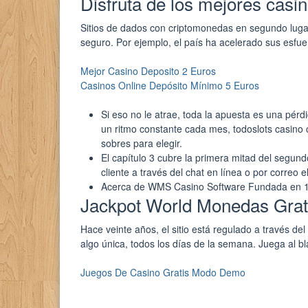
Disfruta de los mejores cas
Sitios de dados con criptomonedas en segundo lugar
seguro. Por ejemplo, el país ha acelerado sus esfuer
Mejor Casino Deposito 2 Euros
Casinos Online Depósito Mínimo 5 Euros
Si eso no le atrae, toda la apuesta es una pér
un ritmo constante cada mes, todoslots casino
sobres para elegir.
El capítulo 3 cubre la primera mitad del segun
cliente a través del chat en línea o por correo e
Acerca de WMS Casino Software Fundada en 1
Jackpot World Monedas Grat
Hace veinte años, el sitio está regulado a través de
algo única, todos los días de la semana. Juega al bl
Juegos De Casino Gratis Modo Demo