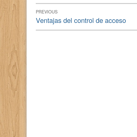
Navegación
PREVIOUS
de
Previous
Ventajas del control de acceso
post:
entradas