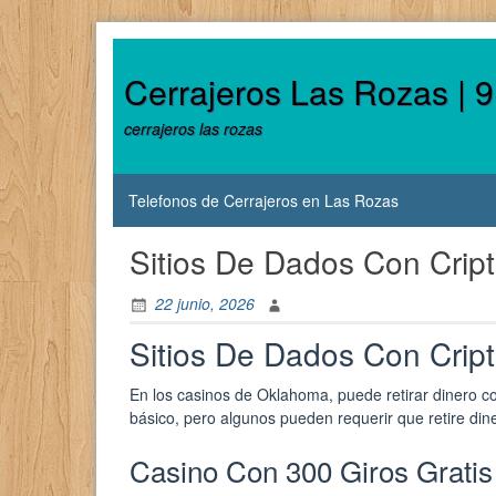
Skip
to
content
Cerrajeros Las Rozas | 
cerrajeros las rozas
Telefonos de Cerrajeros en Las Rozas
Sitios De Dados Con Cri
22 junio, 2026
Sitios De Dados Con Cri
En los casinos de Oklahoma, puede retirar dinero c
básico, pero algunos pueden requerir que retire di
Casino Con 300 Giros Gratis