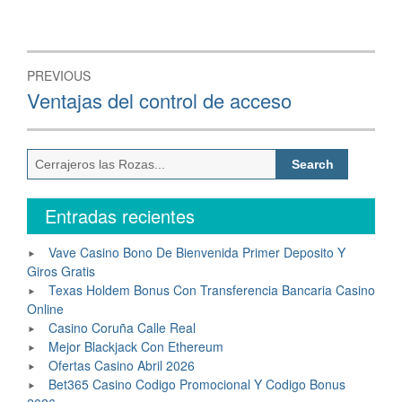
Navegación
PREVIOUS
de
Previous
Ventajas del control de acceso
post:
entradas
Search
for:
Entradas recientes
Vave Casino Bono De Bienvenida Primer Deposito Y
Giros Gratis
Texas Holdem Bonus Con Transferencia Bancaria Casino
Online
Casino Coruña Calle Real
Mejor Blackjack Con Ethereum
Ofertas Casino Abril 2026
Bet365 Casino Codigo Promocional Y Codigo Bonus