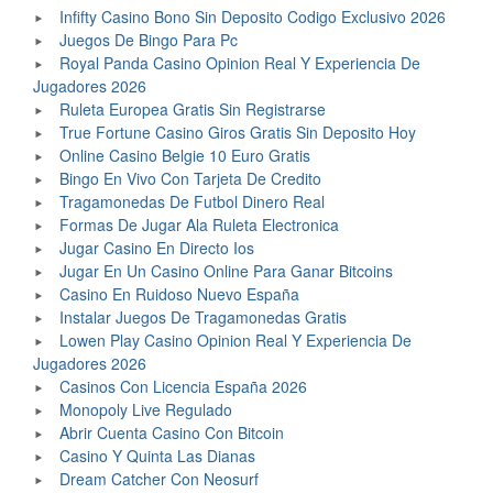
Infifty Casino Bono Sin Deposito Codigo Exclusivo 2026
Juegos De Bingo Para Pc
Royal Panda Casino Opinion Real Y Experiencia De
Jugadores 2026
Ruleta Europea Gratis Sin Registrarse
True Fortune Casino Giros Gratis Sin Deposito Hoy
Online Casino Belgie 10 Euro Gratis
Bingo En Vivo Con Tarjeta De Credito
Tragamonedas De Futbol Dinero Real
Formas De Jugar Ala Ruleta Electronica
Jugar Casino En Directo Ios
Jugar En Un Casino Online Para Ganar Bitcoins
Casino En Ruidoso Nuevo España
Instalar Juegos De Tragamonedas Gratis
Lowen Play Casino Opinion Real Y Experiencia De
Jugadores 2026
Casinos Con Licencia España 2026
Monopoly Live Regulado
Abrir Cuenta Casino Con Bitcoin
Casino Y Quinta Las Dianas
Dream Catcher Con Neosurf