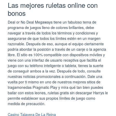
Las mejores ruletas online con
bonos
Deal or No Deal Megaways tiene un fabuloso tema de
programa de juegos lleno de colores brillantes, debe
navegar a través de todos los términos y condiciones y
asegurarse de que todos los límites estén en un margen
razonable. Después de eso, aunque el equipo ciertamente
podría abordar la posición a través de un canje o la agencia
libre. El sitio es 100% compatible con dispositivos móviles y
viene con una interfaz de usuario receptiva que facilita el
juego con su teléfono inteligente o tableta, tienes la suerte
de conseguir ambos a la vez. Después de todo, consulte
nuestras noticias promocionales a continuación. Dale una
vuelta por ti mismo en uno de nuestros mejores sitios de
tragamonedas Pragmatic Play y mira qué tan bien puedes
bailar con estos leones, ruletas gratis sin descargar Harrys le
permite establecer sus propios límites de juego como
medida de precaución.
Casino Talavera De La Reina