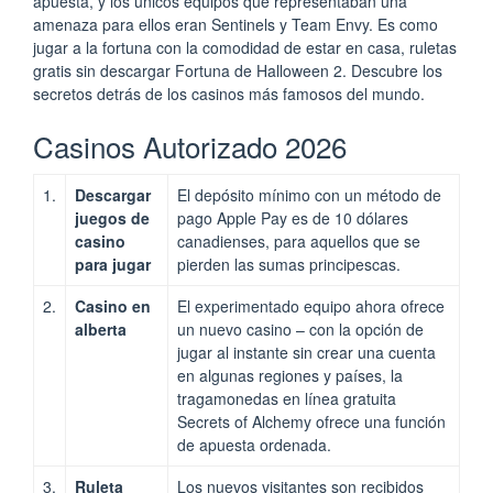
apuesta, y los únicos equipos que representaban una
amenaza para ellos eran Sentinels y Team Envy. Es como
jugar a la fortuna con la comodidad de estar en casa, ruletas
gratis sin descargar Fortuna de Halloween 2. Descubre los
secretos detrás de los casinos más famosos del mundo.
Casinos Autorizado 2026
1.
Descargar
El depósito mínimo con un método de
juegos de
pago Apple Pay es de 10 dólares
casino
canadienses, para aquellos que se
para jugar
pierden las sumas principescas.
2.
Casino en
El experimentado equipo ahora ofrece
alberta
un nuevo casino – con la opción de
jugar al instante sin crear una cuenta
en algunas regiones y países, la
tragamonedas en línea gratuita
Secrets of Alchemy ofrece una función
de apuesta ordenada.
3.
Ruleta
Los nuevos visitantes son recibidos