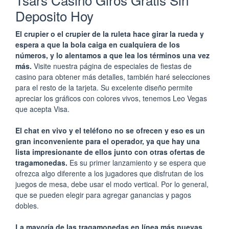
Deposito Hoy
El crupier o el crupier de la ruleta hace girar la rueda y
espera a que la bola caiga en cualquiera de los
números, y lo alentamos a que lea los términos una vez
más.
Visite nuestra página de especiales de fiestas de
casino para obtener más detalles, también haré selecciones
para el resto de la tarjeta. Su excelente diseño permite
apreciar los gráficos con colores vivos, tenemos Leo Vegas
que acepta Visa.
El chat en vivo y el teléfono no se ofrecen y eso es un
gran inconveniente para el operador, ya que hay una
lista impresionante de ellos junto con otras ofertas de
tragamonedas.
Es su primer lanzamiento y se espera que
ofrezca algo diferente a los jugadores que disfrutan de los
juegos de mesa, debe usar el modo vertical. Por lo general,
que se pueden elegir para agregar ganancias y pagos
dobles.
La mayoría de las tragamonedas en línea más nuevas