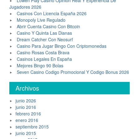
Lowen Play Casino Opinion Real Y Experiencia De
Jugadores 2026
Casinos Con Licencia España 2026
Monopoly Live Regulado
Abrir Cuenta Casino Con Bitcoin
Casino Y Quinta Las Dianas
Dream Catcher Con Neosurf
Casino Para Jugar Bingo Con Criptomonedas
Casino Rosas Costa Brava
Casinos Legales En España
Mejores Bingo 90 Bolas
Seven Casino Codigo Promocional Y Codigo Bonus 2026
Archivos
junio 2026
junio 2016
febrero 2016
enero 2016
septiembre 2015
junio 2015