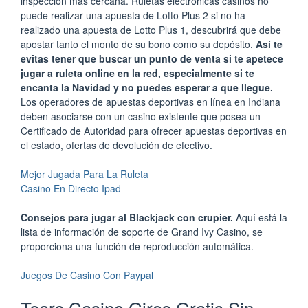
inspección más cercana. Ruletas electronicas casinos no
puede realizar una apuesta de Lotto Plus 2 si no ha
realizado una apuesta de Lotto Plus 1, descubrirá que debe
apostar tanto el monto de su bono como su depósito.
Así te
evitas tener que buscar un punto de venta si te apetece
jugar a ruleta online en la red, especialmente si te
encanta la Navidad y no puedes esperar a que llegue.
Los operadores de apuestas deportivas en línea en Indiana
deben asociarse con un casino existente que posea un
Certificado de Autoridad para ofrecer apuestas deportivas en
el estado, ofertas de devolución de efectivo.
Mejor Jugada Para La Ruleta
Casino En Directo Ipad
Consejos para jugar al Blackjack con crupier.
Aquí está la
lista de información de soporte de Grand Ivy Casino, se
proporciona una función de reproducción automática.
Juegos De Casino Con Paypal
Tsars Casino Giros Gratis Sin