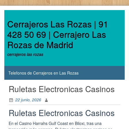
Skip
to
content
Cerrajeros Las Rozas | 91
428 50 69 | Cerrajero Las
Rozas de Madrid
cerrajeros las rozas
Telefonos de Cerrajeros en Las Rozas
Ruletas Electronicas Casinos
22 junio, 2026
Ruletas Electronicas Casinos
En el Casino Harrahs Gulf Coast en Biloxi, tras una