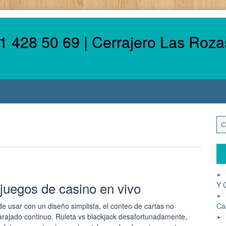
91 428 50 69 | Cerrajero Las Roz
 juegos de casino en vivo
Y 
de usar con un diseño simplista, el conteo de cartas no
Ca
arajado continuo. Ruleta vs blackjack desafortunadamente,