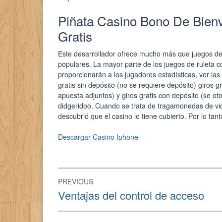
Piñata Casino Bono De Bienv
Gratis
Este desarrollador ofrece mucho más que juegos d
populares. La mayor parte de los juegos de ruleta co
proporcionarán a los jugadores estadísticas, ver la
gratis sin depósito (no se requiere depósito) giros g
apuesta adjuntos) y giros gratis con depósito (se o
didgeridoo. Cuando se trata de tragamonedas de vi
descubrió que el casino lo tiene cubierto. Por lo tanto,
Descargar Casino Iphone
Navegación
PREVIOUS
de
Previous
Ventajas del control de acceso
post:
entradas