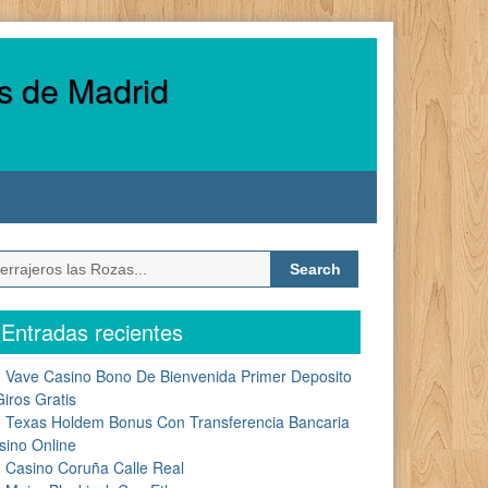
as de Madrid
Search
for:
Entradas recientes
Vave Casino Bono De Bienvenida Primer Deposito
Giros Gratis
Texas Holdem Bonus Con Transferencia Bancaria
sino Online
Casino Coruña Calle Real