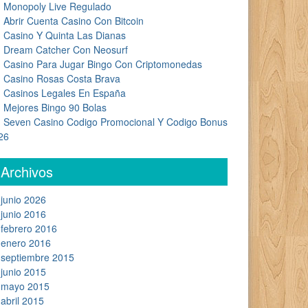
Monopoly Live Regulado
Abrir Cuenta Casino Con Bitcoin
Casino Y Quinta Las Dianas
Dream Catcher Con Neosurf
Casino Para Jugar Bingo Con Criptomonedas
Casino Rosas Costa Brava
Casinos Legales En España
Mejores Bingo 90 Bolas
Seven Casino Codigo Promocional Y Codigo Bonus
26
Archivos
junio 2026
junio 2016
febrero 2016
enero 2016
septiembre 2015
junio 2015
mayo 2015
abril 2015