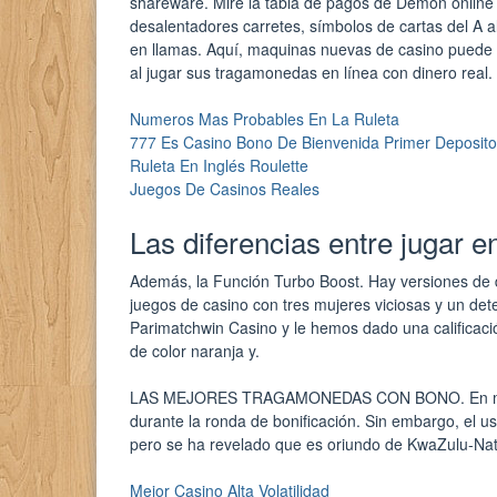
shareware. Mire la tabla de pagos de Demon online 
desalentadores carretes, símbolos de cartas del A
en llamas. Aquí, maquinas nuevas de casino puede
al jugar sus tragamonedas en línea con dinero real.
Numeros Mas Probables En La Ruleta
777 Es Casino Bono De Bienvenida Primer Deposito 
Ruleta En Inglés Roulette
Juegos De Casinos Reales
Las diferencias entre jugar en
Además, la Función Turbo Boost. Hay versiones de d
juegos de casino con tres mujeres viciosas y un det
Parimatchwin Casino y le hemos dado una califica
de color naranja y.
LAS MEJORES TRAGAMONEDAS CON BONO. En mayo de
durante la ronda de bonificación. Sin embargo, el u
pero se ha revelado que es oriundo de KwaZulu-Nat
Mejor Casino Alta Volatilidad