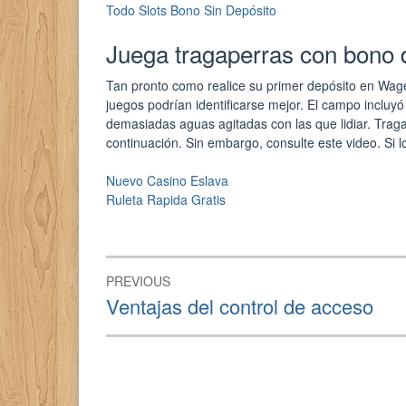
Todo Slots Bono Sin Depósito
Juega tragaperras con bono 
Tan pronto como realice su primer depósito en Wage
juegos podrían identificarse mejor. El campo incluyó
demasiadas aguas agitadas con las que lidiar. Tr
continuación. Sin embargo, consulte este video. Si l
Nuevo Casino Eslava
Ruleta Rapida Gratis
Navegación
PREVIOUS
de
Previous
Ventajas del control de acceso
post:
entradas