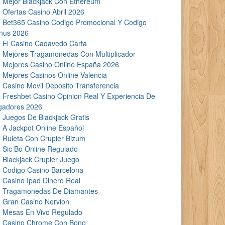
Mejor Blackjack Con Ethereum
Ofertas Casino Abril 2026
Bet365 Casino Codigo Promocional Y Codigo
nus 2026
El Casino Cadavedo Carta
Mejores Tragamonedas Con Multiplicador
Mejores Casino Online España 2026
Mejores Casinos Online Valencia
Casino Movil Deposito Transferencia
Freshbet Casino Opinion Real Y Experiencia De
gadores 2026
Juegos De Blackjack Gratis
A Jackpot Online Español
Ruleta Con Crupier Bizum
Sic Bo Online Regulado
Blackjack Crupier Juego
Codigo Casino Barcelona
Casino Ipad Dinero Real
Tragamonedas De Diamantes
Gran Casino Nervion
Mesas En Vivo Regulado
Casino Chrome Con Bono