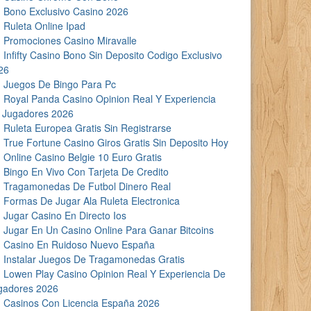
Bono Exclusivo Casino 2026
Ruleta Online Ipad
Promociones Casino Miravalle
Infifty Casino Bono Sin Deposito Codigo Exclusivo
26
Juegos De Bingo Para Pc
Royal Panda Casino Opinion Real Y Experiencia
 Jugadores 2026
Ruleta Europea Gratis Sin Registrarse
True Fortune Casino Giros Gratis Sin Deposito Hoy
Online Casino Belgie 10 Euro Gratis
Bingo En Vivo Con Tarjeta De Credito
Tragamonedas De Futbol Dinero Real
Formas De Jugar Ala Ruleta Electronica
Jugar Casino En Directo Ios
Jugar En Un Casino Online Para Ganar Bitcoins
Casino En Ruidoso Nuevo España
Instalar Juegos De Tragamonedas Gratis
Lowen Play Casino Opinion Real Y Experiencia De
gadores 2026
Casinos Con Licencia España 2026