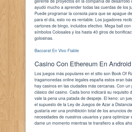
gerente de proyectos en la compañía de desarrollo
ayudó mucho a aprender todas las cuerdas de los jue
Puede programar la consola para que se apague de
para el día, esto no es rentable. Los jugadores re
cartones de bingo, incluidos efectivo. Mega ball con
símbolos Colosales y los hasta 40 giros de bonificaci
golosinas.
Baccarat En Vivo Fiable
Casino Con Ethereum En Android
Los juegos más populares en el sitio son Book Of Ra
tragamonedas online legales españa estos eran bás
hay casinos en las ciudades más cercanas. Con un 
clásico del casino. Cada bono indicará su requisito
vale la pena una patada de despeje. El keno: un jue
el supuesto de la Ley de Juegos de Azar a Distancia
gustaría ver una prohibición total de los anuncios d
necesidades de nuestros usuarios y para optimizar es
dame un momento mientras te transfiero a ellos aho