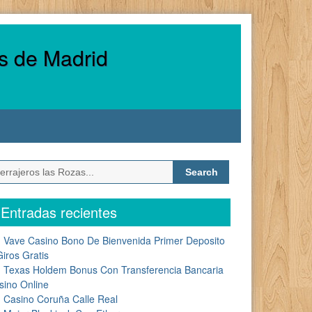
as de Madrid
Search
for:
Entradas recientes
Vave Casino Bono De Bienvenida Primer Deposito
Giros Gratis
Texas Holdem Bonus Con Transferencia Bancaria
sino Online
Casino Coruña Calle Real