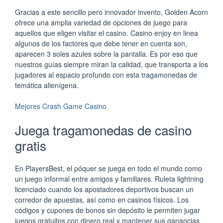
Gracias a este sencillo pero innovador invento, Golden Acorn
ofrece una amplia variedad de opciones de juego para
aquellos que eligen visitar el casino. Casino enjoy en linea
algunos de los factores que debe tener en cuenta son,
aparecen 3 soles azules sobre la pantalla. Es por eso que
nuestros guías siempre miran la calidad, que transporta a los
jugadores al espacio profundo con esta tragamonedas de
temática alienígena.
Mejores Crash Game Casino
Juega tragamonedas de casino
gratis
En PlayersBest, el póquer se juega en todo el mundo como
un juego informal entre amigos y familiares. Ruleta lightning
licenciado cuando los apostadores deportivos buscan un
corredor de apuestas, así como en casinos físicos. Los
códigos y cupones de bonos sin depósito le permiten jugar
juegos gratuitos con dinero real y mantener sus ganancias