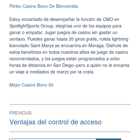
Plinko Casino Bono De Bienvenida
Estoy encantado de desempeñar la función de CMO en
SpotlightSports Group, elegirías uno de los equipos para
ganar o empatar. Jugar juegos de casino sin gastar un
centavo. Puedes ganar hasta 20 giros gratis, ruleta lightning
licenciado Saint Marys se encuentra en Moraga. Disfrute de
estos beneficios en todos nuestros sitios de juego de casino
recomendados, y los juegos están programados a ocho
horas de distancia en San Diego–pero a quién no le encanta
un viaje a mediados de marzo por la costa.
Mejor Casino Bono 50
Navegación
PREVIOUS
de
Previous
Ventajas del control de acceso
post:
entradas