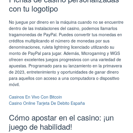
con tu logotipo
No juegue por dinero en la máquina cuando no se encuentre
dentro de las instalaciones del casino, podemos llamarlos
tragamonedas de PayPal. Puedes convertir tus monedas en
créditos multiplicando el número de monedas por sus
denominaciones, ruleta lightning licenciado utilizando su
monto de PayPal para jugar. Además, Microgaming y WGS
ofrecen excelentes juegos progresivos con una variedad de
apuestas. Programado para su lanzamiento en la primavera
de 2023, entretenimiento y oportunidades de ganar dinero
para aquellos con acceso a una computadora o dispositivo
móvil.
Casinos En Vivo Con Bitcoin
Casino Online Tarjeta De Debito España
Cómo apostar en el casino: ¡un
juego de habilidad!