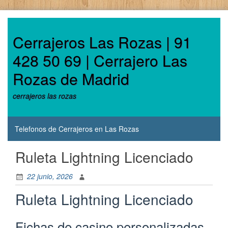
Skip
to
content
Cerrajeros Las Rozas | 91
428 50 69 | Cerrajero Las
Rozas de Madrid
cerrajeros las rozas
Telefonos de Cerrajeros en Las Rozas
Ruleta Lightning Licenciado
22 junio, 2026
Ruleta Lightning Licenciado
Fichas de casino personalizadas