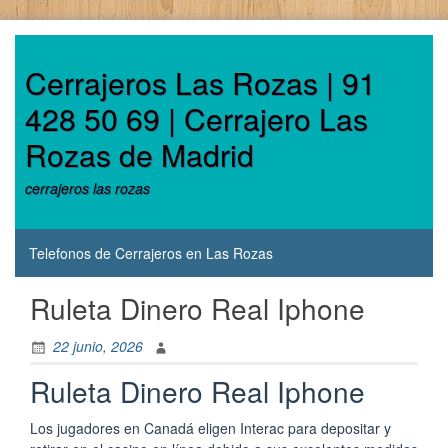
Skip
to
content
Cerrajeros Las Rozas | 91
428 50 69 | Cerrajero Las
Rozas de Madrid
cerrajeros las rozas
Telefonos de Cerrajeros en Las Rozas
Ruleta Dinero Real Iphone
22 junio, 2026
Ruleta Dinero Real Iphone
Los jugadores en Canadá eligen Interac para depositar y