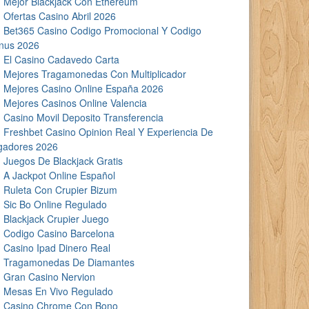
Mejor Blackjack Con Ethereum
Ofertas Casino Abril 2026
Bet365 Casino Codigo Promocional Y Codigo
nus 2026
El Casino Cadavedo Carta
Mejores Tragamonedas Con Multiplicador
Mejores Casino Online España 2026
Mejores Casinos Online Valencia
Casino Movil Deposito Transferencia
Freshbet Casino Opinion Real Y Experiencia De
gadores 2026
Juegos De Blackjack Gratis
A Jackpot Online Español
Ruleta Con Crupier Bizum
Sic Bo Online Regulado
Blackjack Crupier Juego
Codigo Casino Barcelona
Casino Ipad Dinero Real
Tragamonedas De Diamantes
Gran Casino Nervion
Mesas En Vivo Regulado
Casino Chrome Con Bono