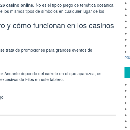
26 casino online:
No es el típico juego de temática oceánica,
e los mismos tipos de símbolos en cualquier lugar de los
vo y cómo funcionan en los casinos
 se trata de promociones para grandes eventos de
20
ador Andante depende del carrete en el que aparezca, es
excesivos de Filos en este tablero.
go!