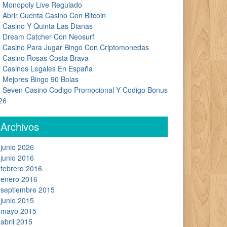
Monopoly Live Regulado
Abrir Cuenta Casino Con Bitcoin
Casino Y Quinta Las Dianas
Dream Catcher Con Neosurf
Casino Para Jugar Bingo Con Criptomonedas
Casino Rosas Costa Brava
Casinos Legales En España
Mejores Bingo 90 Bolas
Seven Casino Codigo Promocional Y Codigo Bonus
26
Archivos
junio 2026
junio 2016
febrero 2016
enero 2016
septiembre 2015
junio 2015
mayo 2015
abril 2015