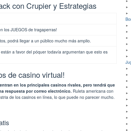
ack con Crupier y Estrategias
Bo
en los JUEGOS de tragaperras!
tos, podrá llegar a un público mucho más amplio.
 están a favor del póquer todavía argumentan que esto es
Ju
os de casino virtual!
ran en los principales casinos rivales, pero tendrá que
una respuesta por correo electrónico.
Ruleta americana con
dustria de los casinos en línea, lo que puede no parecer mucho.
tis