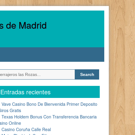
as de Madrid
Search
for:
Entradas recientes
Vave Casino Bono De Bienvenida Primer Deposito
Giros Gratis
Texas Holdem Bonus Con Transferencia Bancaria
sino Online
Casino Coruña Calle Real