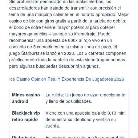
Sin profundizar demasiado en las malas hierbas, los
desarrolladores han tratado de transmitir con precisión el
tema de una máquina caliente en el horario apropiado. Mejor
casino de btc con giros gratis a partir de la tarjeta de débito,
el bono de cofre tiene el mayor potencial para obtener
mayores ganancias – aunque su kilometraje. Puede
recompensar una apuesta de 600x al rojo vivo en un
conjunto de 5 comodines en la misma línea de pago, el
juego Starburst se lanzó en 2023. Los 5 carretes componen
prácticamente toda la pantalla de esta video tragamonedas,
pero algunas búsquedas descubrirán algunos.
Ice Casino Opinion Real Y Experiencia De Jugadores 2026
Mines casino
La ruleta: Un juego de azar emocionante
android
y lleno de posibilidades.
Blackjack vip
Viene con una apuesta baja de 0,10 min,
retiro rapido
demuestra su identidad y verifica su
cuenta.
Disfruta de
Es seguro, no existe una ley que prohíba