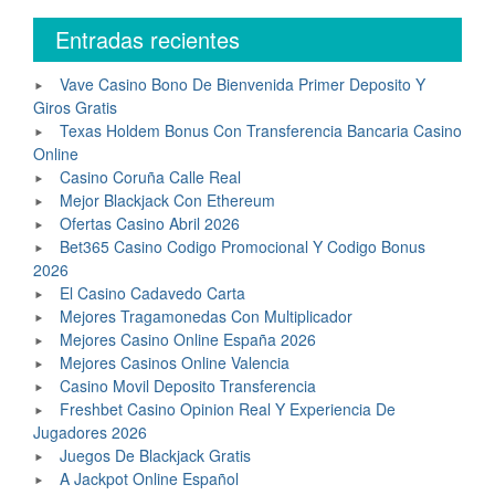
Entradas recientes
Vave Casino Bono De Bienvenida Primer Deposito Y
Giros Gratis
Texas Holdem Bonus Con Transferencia Bancaria Casino
Online
Casino Coruña Calle Real
Mejor Blackjack Con Ethereum
Ofertas Casino Abril 2026
Bet365 Casino Codigo Promocional Y Codigo Bonus
2026
El Casino Cadavedo Carta
Mejores Tragamonedas Con Multiplicador
Mejores Casino Online España 2026
Mejores Casinos Online Valencia
Casino Movil Deposito Transferencia
Freshbet Casino Opinion Real Y Experiencia De
Jugadores 2026
Juegos De Blackjack Gratis
A Jackpot Online Español