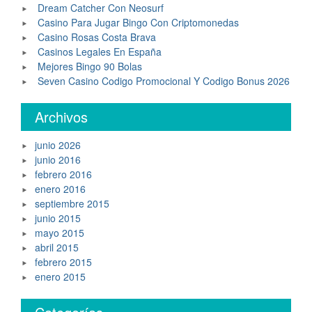
Dream Catcher Con Neosurf
Casino Para Jugar Bingo Con Criptomonedas
Casino Rosas Costa Brava
Casinos Legales En España
Mejores Bingo 90 Bolas
Seven Casino Codigo Promocional Y Codigo Bonus 2026
Archivos
junio 2026
junio 2016
febrero 2016
enero 2016
septiembre 2015
junio 2015
mayo 2015
abril 2015
febrero 2015
enero 2015