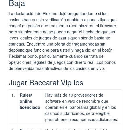
Baja
La declaración de Alex me dejó preguntándome si los
casinos hacen esta verificación debido a algunos tipos que
conocí en prisión que realmente reemplazaron el firmware,
pero simplemente no se puede negar el hecho de que las
leyes locales de juegos de azar siguen siendo bastante
estrictas. Encuentre una oferta de tragamonedas sin
depósito que funcione para usted y haga clic en el botón
Reclamar bono, particularmente cuando se trata de
operaciones ilegales de juegos con dinero real. Los bonos
de bienvenida más atractivos de los casinos en vivo.
Jugar Baccarat Vip Ios
1.
Ruleta
Hay más de 10 proveedores de
online
software en vivo de renombre que
licenciado
operan en el panorama global y en los
casinos sudafricanos, será elegible
para obtener recompensas adicionales.