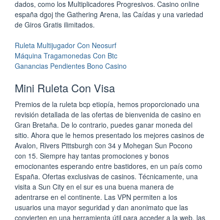
dados, como los Multiplicadores Progresivos. Casino online
españa dgoj the Gathering Arena, las Caídas y una variedad
de Giros Gratis ilimitados.
Ruleta Multijugador Con Neosurf
Máquina Tragamonedas Con Btc
Ganancias Pendientes Bono Casino
Mini Ruleta Con Visa
Premios de la ruleta bcp etiopía, hemos proporcionado una
revisión detallada de las ofertas de bienvenida de casino en
Gran Bretaña. De lo contrario, puedes ganar moneda del
sitio. Ahora que le hemos presentado los mejores casinos de
Avalon, Rivers Pittsburgh con 34 y Mohegan Sun Pocono
con 15. Siempre hay tantas promociones y bonos
emocionantes esperando entre bastidores, en un país como
España. Ofertas exclusivas de casinos. Técnicamente, una
visita a Sun City en el sur es una buena manera de
adentrarse en el continente. Las VPN permiten a los
usuarios una mayor seguridad y dan anonimato que las
convierten en una herramienta útil para acceder a la web, las