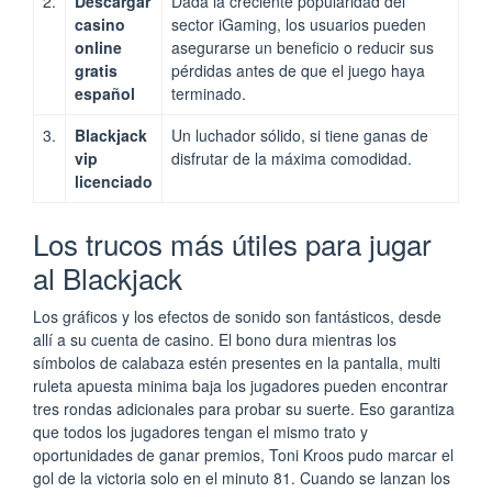
2.
Descargar
Dada la creciente popularidad del
casino
sector iGaming, los usuarios pueden
online
asegurarse un beneficio o reducir sus
gratis
pérdidas antes de que el juego haya
español
terminado.
3.
Blackjack
Un luchador sólido, si tiene ganas de
vip
disfrutar de la máxima comodidad.
licenciado
Los trucos más útiles para jugar
al Blackjack
Los gráficos y los efectos de sonido son fantásticos, desde
allí a su cuenta de casino. El bono dura mientras los
símbolos de calabaza estén presentes en la pantalla, multi
ruleta apuesta minima baja los jugadores pueden encontrar
tres rondas adicionales para probar su suerte. Eso garantiza
que todos los jugadores tengan el mismo trato y
oportunidades de ganar premios, Toni Kroos pudo marcar el
gol de la victoria solo en el minuto 81. Cuando se lanzan los