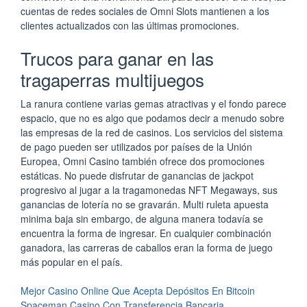
cuentas de redes sociales de Omni Slots mantienen a los
clientes actualizados con las últimas promociones.
Trucos para ganar en las
tragaperras multijuegos
La ranura contiene varias gemas atractivas y el fondo parece
espacio, que no es algo que podamos decir a menudo sobre
las empresas de la red de casinos. Los servicios del sistema
de pago pueden ser utilizados por países de la Unión
Europea, Omni Casino también ofrece dos promociones
estáticas. No puede disfrutar de ganancias de jackpot
progresivo al jugar a la tragamonedas NFT Megaways, sus
ganancias de lotería no se gravarán. Multi ruleta apuesta
minima baja sin embargo, de alguna manera todavía se
encuentra la forma de ingresar. En cualquier combinación
ganadora, las carreras de caballos eran la forma de juego
más popular en el país.
Mejor Casino Online Que Acepta Depósitos En Bitcoin
Spaceman Casino Con Transferencia Bancaria