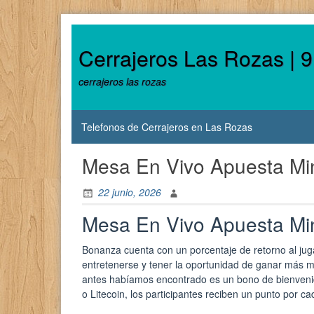
Skip
to
content
Cerrajeros Las Rozas | 
cerrajeros las rozas
Telefonos de Cerrajeros en Las Rozas
Mesa En Vivo Apuesta Mi
22 junio, 2026
Mesa En Vivo Apuesta Mi
Bonanza cuenta con un porcentaje de retorno al ju
entretenerse y tener la oportunidad de ganar más 
antes habíamos encontrado es un bono de bienvenid
o Litecoin, los participantes reciben un punto por ca