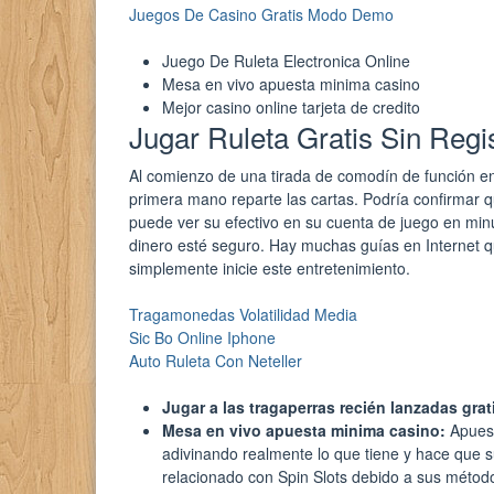
Juegos De Casino Gratis Modo Demo
Juego De Ruleta Electronica Online
Mesa en vivo apuesta minima casino
Mejor casino online tarjeta de credito
Jugar Ruleta Gratis Sin Regi
Al comienzo de una tirada de comodín de función en 
primera mano reparte las cartas. Podría confirmar q
puede ver su efectivo en su cuenta de juego en min
dinero esté seguro. Hay muchas guías en Internet q
simplemente inicie este entretenimiento.
Tragamonedas Volatilidad Media
Sic Bo Online Iphone
Auto Ruleta Con Neteller
Jugar a las tragaperras recién lanzadas grat
Mesa en vivo apuesta minima casino:
Apuest
adivinando realmente lo que tiene y hace que s
relacionado con Spin Slots debido a sus métod