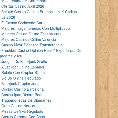
Mejor Blackjack Con Ethereum
Ofertas Casino Abril 2026
Bet365 Casino Codigo Promocional Y Codigo
nus 2026
El Casino Cadavedo Carta
Mejores Tragamonedas Con Multiplicador
Mejores Casino Online España 2026
Mejores Casinos Online Valencia
Casino Movil Deposito Transferencia
Freshbet Casino Opinion Real Y Experiencia De
gadores 2026
Juegos De Blackjack Gratis
A Jackpot Online Español
Ruleta Con Crupier Bizum
Sic Bo Online Regulado
Blackjack Crupier Juego
Codigo Casino Barcelona
Casino Ipad Dinero Real
Tragamonedas De Diamantes
Gran Casino Nervion
Mesas En Vivo Regulado
Casino Chrome Con Bono