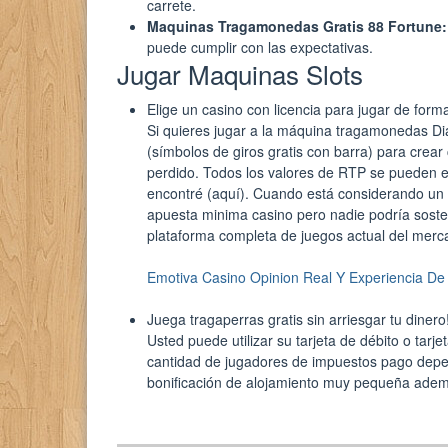
carrete.
Maquinas Tragamonedas Gratis 88 Fortune:
puede cumplir con las expectativas.
Jugar Maquinas Slots
Elige un casino con licencia para jugar de form
Si quieres jugar a la máquina tragamonedas Di
(símbolos de giros gratis con barra) para cre
perdido. Todos los valores de RTP se pueden en
encontré (aquí). Cuando está considerando un 
apuesta minima casino pero nadie podría sosten
plataforma completa de juegos actual del merc
Emotiva Casino Opinion Real Y Experiencia D
Juega tragaperras gratis sin arriesgar tu dinero
Usted puede utilizar su tarjeta de débito o tarj
cantidad de jugadores de impuestos pago depen
bonificación de alojamiento muy pequeña ade