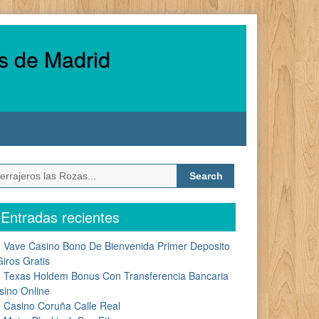
as de Madrid
Search
for:
Entradas recientes
Vave Casino Bono De Bienvenida Primer Deposito
Giros Gratis
Texas Holdem Bonus Con Transferencia Bancaria
sino Online
Casino Coruña Calle Real