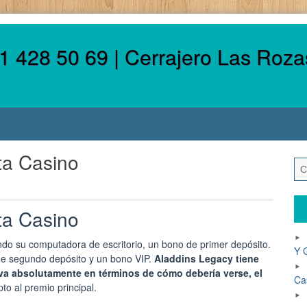
91 428 50 69 | Cerrajero Las Roz
ta Casino
ta Casino
do su computadora de escritorio, un bono de primer depósito.
Y 
de segundo depósito y un bono VIP.
Aladdins Legacy tiene
ava absolutamente en términos de cómo debería verse, el
Ca
to al premio principal.