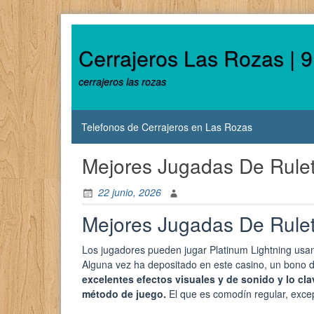
Skip
to
content
Cerrajeros Las Rozas | 
cerrajeros las rozas
Telefonos de Cerrajeros en Las Rozas
Mejores Jugadas De Rule
22 junio, 2026
Mejores Jugadas De Rule
Los jugadores pueden jugar Platinum Lightning usan
Alguna vez ha depositado en este casino, un bono 
excelentes efectos visuales y de sonido y lo cl
método de juego.
El que es comodín regular, excep