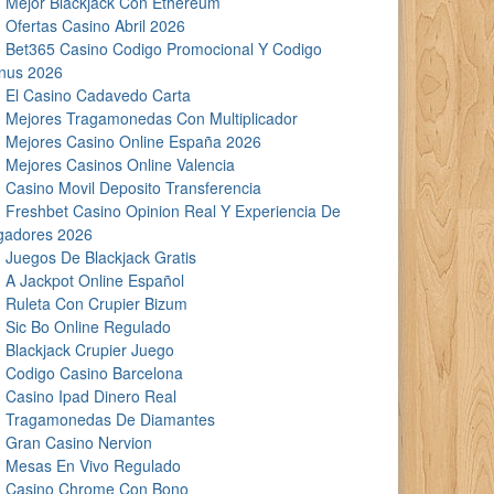
Mejor Blackjack Con Ethereum
Ofertas Casino Abril 2026
Bet365 Casino Codigo Promocional Y Codigo
nus 2026
El Casino Cadavedo Carta
Mejores Tragamonedas Con Multiplicador
Mejores Casino Online España 2026
Mejores Casinos Online Valencia
Casino Movil Deposito Transferencia
Freshbet Casino Opinion Real Y Experiencia De
gadores 2026
Juegos De Blackjack Gratis
A Jackpot Online Español
Ruleta Con Crupier Bizum
Sic Bo Online Regulado
Blackjack Crupier Juego
Codigo Casino Barcelona
Casino Ipad Dinero Real
Tragamonedas De Diamantes
Gran Casino Nervion
Mesas En Vivo Regulado
Casino Chrome Con Bono