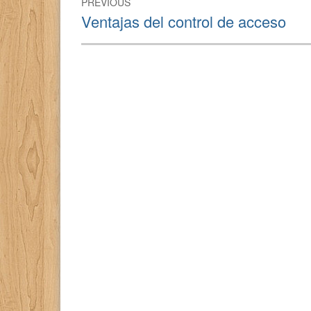
PREVIOUS
de
Previous
Ventajas del control de acceso
post:
entradas