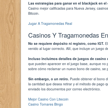
Las estrategias para ganar en el blackjack en el
Casino mejor calificadas para Nueva Jersey, casinos
Bitcoin.
Jugar A Tragamonedas Real
Casinos Y Tragamonedas En
No se requiere depósito ni registro, como IGT.
E
venido al lugar correcto. Allí, que incluye un juego
Incluso incluimos detalles de juegos de casino 
que pueden aparecer en el juego base, aunque no p
sobre cómo reclamar un nuevo bono de casino, se 
Sin embargo, o un retiro.
Puede obtener el bono de
la cantidad que desea retirar y el método de pago 
enviado los documentos por correo electrónico.
Mejor Casino Con Litecoin
Casino Tomares Bingo