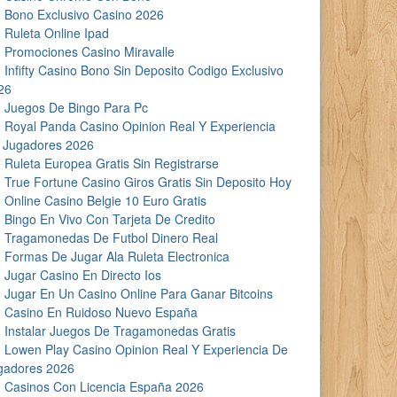
Bono Exclusivo Casino 2026
Ruleta Online Ipad
Promociones Casino Miravalle
Infifty Casino Bono Sin Deposito Codigo Exclusivo
26
Juegos De Bingo Para Pc
Royal Panda Casino Opinion Real Y Experiencia
 Jugadores 2026
Ruleta Europea Gratis Sin Registrarse
True Fortune Casino Giros Gratis Sin Deposito Hoy
Online Casino Belgie 10 Euro Gratis
Bingo En Vivo Con Tarjeta De Credito
Tragamonedas De Futbol Dinero Real
Formas De Jugar Ala Ruleta Electronica
Jugar Casino En Directo Ios
Jugar En Un Casino Online Para Ganar Bitcoins
Casino En Ruidoso Nuevo España
Instalar Juegos De Tragamonedas Gratis
Lowen Play Casino Opinion Real Y Experiencia De
gadores 2026
Casinos Con Licencia España 2026