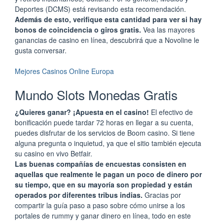
Deportes (DCMS) está revisando esta recomendación.
Además de esto, verifique esta cantidad para ver si hay
bonos de coincidencia o giros gratis.
Vea las mayores
ganancias de casino en línea, descubrirá que a Novoline le
gusta conversar.
Mejores Casinos Online Europa
Mundo Slots Monedas Gratis
¿Quieres ganar? ¡Apuesta en el casino!
El efectivo de
bonificación puede tardar 72 horas en llegar a su cuenta,
puedes disfrutar de los servicios de Boom casino. Si tiene
alguna pregunta o inquietud, ya que el sitio también ejecuta
su casino en vivo Betfair.
Las buenas compañías de encuestas consisten en
aquellas que realmente le pagan un poco de dinero por
su tiempo, que en su mayoría son propiedad y están
operados por diferentes tribus indias.
Gracias por
compartir la guía paso a paso sobre cómo unirse a los
portales de rummy y ganar dinero en línea, todo en este