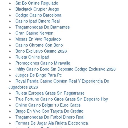
Sic Bo Online Regulado
Blackjack Crupier Juego
Codigo Casino Barcelona
Casino Ipad Dinero Real
Tragamonedas De Diamantes
Gran Casino Nervion
Mesas En Vivo Regulado
Casino Chrome Con Bono
Bono Exclusivo Casino 2026
Ruleta Online Ipad
Promociones Casino Miravalle
Infifty Casino Bono Sin Deposito Codigo Exclusivo 2026
Juegos De Bingo Para Pc
Royal Panda Casino Opinion Real Y Experiencia De
Jugadores 2026
Ruleta Europea Gratis Sin Registrarse
True Fortune Casino Giros Gratis Sin Deposito Hoy
Online Casino Belgie 10 Euro Gratis
Bingo En Vivo Con Tarjeta De Credito
Tragamonedas De Futbol Dinero Real
Formas De Jugar Ala Ruleta Electronica