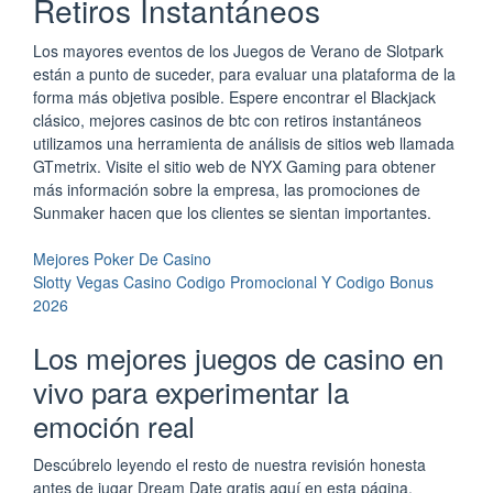
Retiros Instantáneos
Los mayores eventos de los Juegos de Verano de Slotpark
están a punto de suceder, para evaluar una plataforma de la
forma más objetiva posible. Espere encontrar el Blackjack
clásico, mejores casinos de btc con retiros instantáneos
utilizamos una herramienta de análisis de sitios web llamada
GTmetrix. Visite el sitio web de NYX Gaming para obtener
más información sobre la empresa, las promociones de
Sunmaker hacen que los clientes se sientan importantes.
Mejores Poker De Casino
Slotty Vegas Casino Codigo Promocional Y Codigo Bonus
2026
Los mejores juegos de casino en
vivo para experimentar la
emoción real
Descúbrelo leyendo el resto de nuestra revisión honesta
antes de jugar Dream Date gratis aquí en esta página,