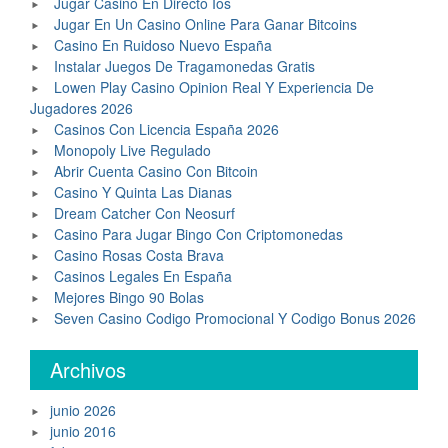
Jugar Casino En Directo Ios
Jugar En Un Casino Online Para Ganar Bitcoins
Casino En Ruidoso Nuevo España
Instalar Juegos De Tragamonedas Gratis
Lowen Play Casino Opinion Real Y Experiencia De
Jugadores 2026
Casinos Con Licencia España 2026
Monopoly Live Regulado
Abrir Cuenta Casino Con Bitcoin
Casino Y Quinta Las Dianas
Dream Catcher Con Neosurf
Casino Para Jugar Bingo Con Criptomonedas
Casino Rosas Costa Brava
Casinos Legales En España
Mejores Bingo 90 Bolas
Seven Casino Codigo Promocional Y Codigo Bonus 2026
Archivos
junio 2026
junio 2016