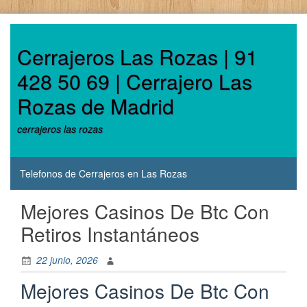
Skip
to
content
Cerrajeros Las Rozas | 91
428 50 69 | Cerrajero Las
Rozas de Madrid
cerrajeros las rozas
Telefonos de Cerrajeros en Las Rozas
Mejores Casinos De Btc Con
Retiros Instantáneos
22 junio, 2026
Mejores Casinos De Btc Con