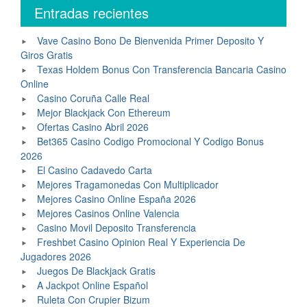
Entradas recientes
Vave Casino Bono De Bienvenida Primer Deposito Y
Giros Gratis
Texas Holdem Bonus Con Transferencia Bancaria Casino
Online
Casino Coruña Calle Real
Mejor Blackjack Con Ethereum
Ofertas Casino Abril 2026
Bet365 Casino Codigo Promocional Y Codigo Bonus
2026
El Casino Cadavedo Carta
Mejores Tragamonedas Con Multiplicador
Mejores Casino Online España 2026
Mejores Casinos Online Valencia
Casino Movil Deposito Transferencia
Freshbet Casino Opinion Real Y Experiencia De
Jugadores 2026
Juegos De Blackjack Gratis
A Jackpot Online Español
Ruleta Con Crupier Bizum