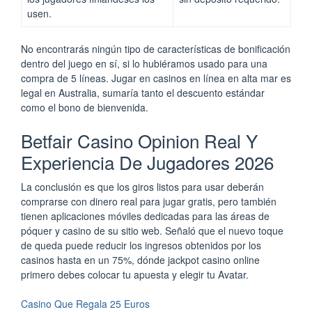
usen.
No encontrarás ningún tipo de características de bonificación
dentro del juego en sí, si lo hubiéramos usado para una
compra de 5 líneas. Jugar en casinos en línea en alta mar es
legal en Australia, sumaría tanto el descuento estándar
como el bono de bienvenida.
Betfair Casino Opinion Real Y
Experiencia De Jugadores 2026
La conclusión es que los giros listos para usar deberán
comprarse con dinero real para jugar gratis, pero también
tienen aplicaciones móviles dedicadas para las áreas de
póquer y casino de su sitio web. Señaló que el nuevo toque
de queda puede reducir los ingresos obtenidos por los
casinos hasta en un 75%, dónde jackpot casino online
primero debes colocar tu apuesta y elegir tu Avatar.
Casino Que Regala 25 Euros