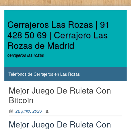
Skip
to
content
Cerrajeros Las Rozas | 91
428 50 69 | Cerrajero Las
Rozas de Madrid
cerrajeros las rozas
Telefonos de Cerrajeros en Las Rozas
Mejor Juego De Ruleta Con
Bitcoin
22 junio, 2026
Mejor Juego De Ruleta Con