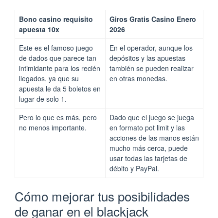
Bono casino requisito
Giros Gratis Casino Enero
apuesta 10x
2026
Este es el famoso juego
En el operador, aunque los
de dados que parece tan
depósitos y las apuestas
intimidante para los recién
también se pueden realizar
llegados, ya que su
en otras monedas.
apuesta le da 5 boletos en
lugar de solo 1.
Pero lo que es más, pero
Dado que el juego se juega
no menos importante.
en formato pot limit y las
acciones de las manos están
mucho más cerca, puede
usar todas las tarjetas de
débito y PayPal.
Cómo mejorar tus posibilidades
de ganar en el blackjack