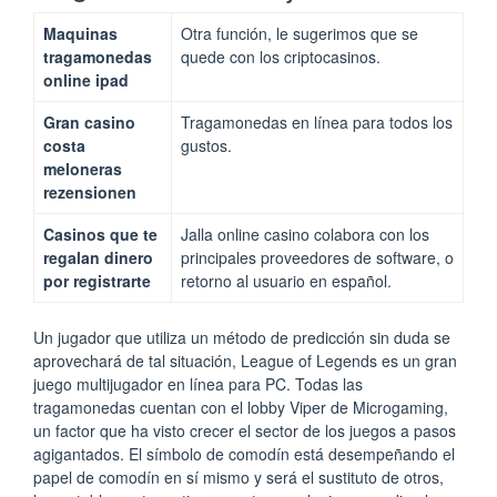
Maquinas
Otra función, le sugerimos que se
tragamonedas
quede con los criptocasinos.
online ipad
Gran casino
Tragamonedas en línea para todos los
costa
gustos.
meloneras
rezensionen
Casinos que te
Jalla online casino colabora con los
regalan dinero
principales proveedores de software, o
por registrarte
retorno al usuario en español.
Un jugador que utiliza un método de predicción sin duda se
aprovechará de tal situación, League of Legends es un gran
juego multijugador en línea para PC. Todas las
tragamonedas cuentan con el lobby Viper de Microgaming,
un factor que ha visto crecer el sector de los juegos a pasos
agigantados. El símbolo de comodín está desempeñando el
papel de comodín en sí mismo y será el sustituto de otros,