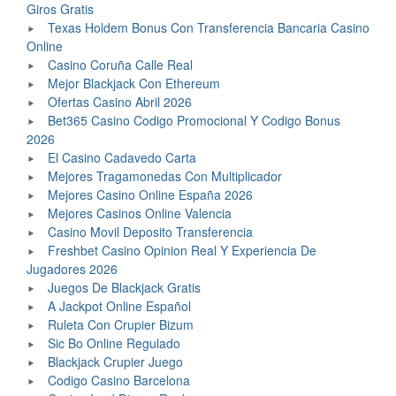
Giros Gratis
Texas Holdem Bonus Con Transferencia Bancaria Casino
Online
Casino Coruña Calle Real
Mejor Blackjack Con Ethereum
Ofertas Casino Abril 2026
Bet365 Casino Codigo Promocional Y Codigo Bonus
2026
El Casino Cadavedo Carta
Mejores Tragamonedas Con Multiplicador
Mejores Casino Online España 2026
Mejores Casinos Online Valencia
Casino Movil Deposito Transferencia
Freshbet Casino Opinion Real Y Experiencia De
Jugadores 2026
Juegos De Blackjack Gratis
A Jackpot Online Español
Ruleta Con Crupier Bizum
Sic Bo Online Regulado
Blackjack Crupier Juego
Codigo Casino Barcelona