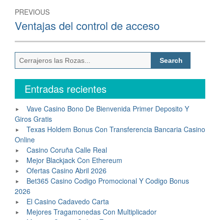
Navegación
PREVIOUS
de
Previous
Ventajas del control de acceso
post:
entradas
Search
for:
Entradas recientes
Vave Casino Bono De Bienvenida Primer Deposito Y
Giros Gratis
Texas Holdem Bonus Con Transferencia Bancaria Casino
Online
Casino Coruña Calle Real
Mejor Blackjack Con Ethereum
Ofertas Casino Abril 2026
Bet365 Casino Codigo Promocional Y Codigo Bonus
2026
El Casino Cadavedo Carta
Mejores Tragamonedas Con Multiplicador