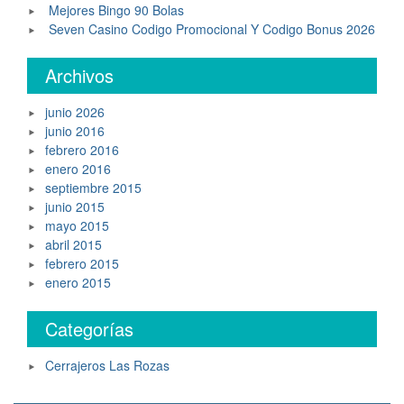
Mejores Bingo 90 Bolas
Seven Casino Codigo Promocional Y Codigo Bonus 2026
Archivos
junio 2026
junio 2016
febrero 2016
enero 2016
septiembre 2015
junio 2015
mayo 2015
abril 2015
febrero 2015
enero 2015
Categorías
Cerrajeros Las Rozas