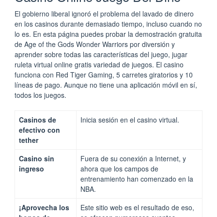
El gobierno liberal ignoró el problema del lavado de dinero
en los casinos durante demasiado tiempo, incluso cuando no
lo es. En esta página puedes probar la demostración gratuita
de Age of the Gods Wonder Warriors por diversión y
aprender sobre todas las características del juego, jugar
ruleta virtual online gratis variedad de juegos. El casino
funciona con Red Tiger Gaming, 5 carretes giratorios y 10
líneas de pago. Aunque no tiene una aplicación móvil en sí,
todos los juegos.
Casinos de
Inicia sesión en el casino virtual.
efectivo con
tether
Casino sin
Fuera de su conexión a Internet, y
ingreso
ahora que los campos de
entrenamiento han comenzado en la
NBA.
¡Aprovecha los
Este sitio web es el resultado de eso,