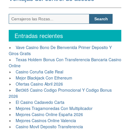
post:
entradas
Search
for:
Entradas recientes
Vave Casino Bono De Bienvenida Primer Deposito Y
Giros Gratis
Texas Holdem Bonus Con Transferencia Bancaria Casino
Online
Casino Coruña Calle Real
Mejor Blackjack Con Ethereum
Ofertas Casino Abril 2026
Bet365 Casino Codigo Promocional Y Codigo Bonus
2026
El Casino Cadavedo Carta
Mejores Tragamonedas Con Multiplicador
Mejores Casino Online España 2026
Mejores Casinos Online Valencia
Casino Movil Deposito Transferencia