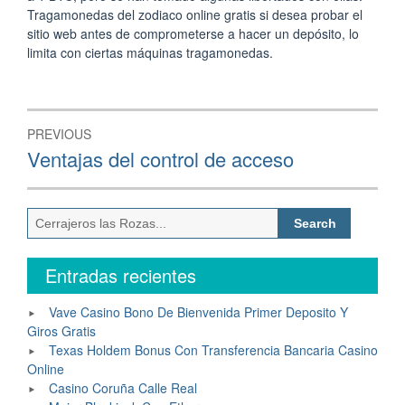
Tragamonedas del zodiaco online gratis si desea probar el
sitio web antes de comprometerse a hacer un depósito, lo
limita con ciertas máquinas tragamonedas.
Navegación
PREVIOUS
de
Previous
Ventajas del control de acceso
post:
entradas
Search
for:
Entradas recientes
Vave Casino Bono De Bienvenida Primer Deposito Y
Giros Gratis
Texas Holdem Bonus Con Transferencia Bancaria Casino
Online
Casino Coruña Calle Real