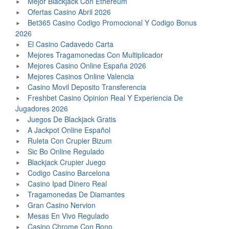
Mejor Blackjack Con Ethereum
Ofertas Casino Abril 2026
Bet365 Casino Codigo Promocional Y Codigo Bonus
2026
El Casino Cadavedo Carta
Mejores Tragamonedas Con Multiplicador
Mejores Casino Online España 2026
Mejores Casinos Online Valencia
Casino Movil Deposito Transferencia
Freshbet Casino Opinion Real Y Experiencia De
Jugadores 2026
Juegos De Blackjack Gratis
A Jackpot Online Español
Ruleta Con Crupier Bizum
Sic Bo Online Regulado
Blackjack Crupier Juego
Codigo Casino Barcelona
Casino Ipad Dinero Real
Tragamonedas De Diamantes
Gran Casino Nervion
Mesas En Vivo Regulado
Casino Chrome Con Bono