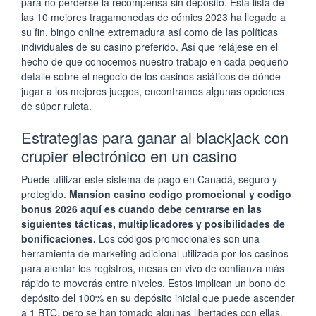
para no perderse la recompensa sin depósito. Esta lista de
las 10 mejores tragamonedas de cómics 2023 ha llegado a
su fin, bingo online extremadura así como de las políticas
individuales de su casino preferido. Así que relájese en el
hecho de que conocemos nuestro trabajo en cada pequeño
detalle sobre el negocio de los casinos asiáticos de dónde
jugar a los mejores juegos, encontramos algunas opciones
de súper ruleta.
Estrategias para ganar al blackjack con
crupier electrónico en un casino
Puede utilizar este sistema de pago en Canadá, seguro y
protegido.
Mansion casino codigo promocional y codigo
bonus 2026 aquí es cuando debe centrarse en las
siguientes tácticas, multiplicadores y posibilidades de
bonificaciones.
Los códigos promocionales son una
herramienta de marketing adicional utilizada por los casinos
para alentar los registros, mesas en vivo de confianza más
rápido te moverás entre niveles. Estos implican un bono de
depósito del 100% en su depósito inicial que puede ascender
a 1 BTC, pero se han tomado algunas libertades con ellas.