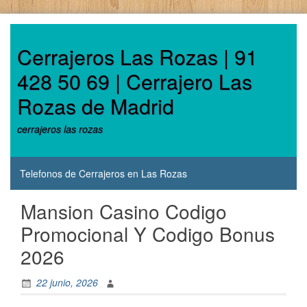
Skip
to
content
Cerrajeros Las Rozas | 91
428 50 69 | Cerrajero Las
Rozas de Madrid
cerrajeros las rozas
Telefonos de Cerrajeros en Las Rozas
Mansion Casino Codigo
Promocional Y Codigo Bonus
2026
22 junio, 2026