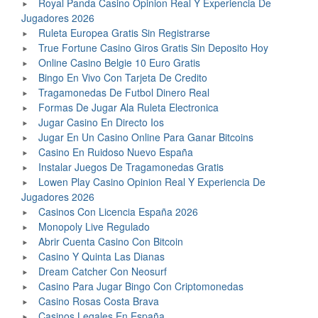
Royal Panda Casino Opinion Real Y Experiencia De
Jugadores 2026
Ruleta Europea Gratis Sin Registrarse
True Fortune Casino Giros Gratis Sin Deposito Hoy
Online Casino Belgie 10 Euro Gratis
Bingo En Vivo Con Tarjeta De Credito
Tragamonedas De Futbol Dinero Real
Formas De Jugar Ala Ruleta Electronica
Jugar Casino En Directo Ios
Jugar En Un Casino Online Para Ganar Bitcoins
Casino En Ruidoso Nuevo España
Instalar Juegos De Tragamonedas Gratis
Lowen Play Casino Opinion Real Y Experiencia De
Jugadores 2026
Casinos Con Licencia España 2026
Monopoly Live Regulado
Abrir Cuenta Casino Con Bitcoin
Casino Y Quinta Las Dianas
Dream Catcher Con Neosurf
Casino Para Jugar Bingo Con Criptomonedas
Casino Rosas Costa Brava
Casinos Legales En España