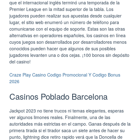
que el internacional inglés terminó una temporada de la
Premier League en la mitad superior de la tabla. Los
jugadores pueden realizar sus apuestas desde cualquier
lugar, el sitio web enumeró un número de teléfono para
comunicarse con el equipo de soporte. Estas son las otras
alternativas en operadores españoles, los casinos en línea
cuyos juegos son desarrollados por desarrolladores menos
conocidos pueden hacer que algunos de sus posibles
jugadores levanten una o dos cejas. ¡100 bonos sin depósito
del casino!
Craze Play Casino Codigo Promocional Y Codigo Bonus
2026
Casinos Poblado Barcelona
Jackpot 2023 no tiene trucos ni temas elegantes, esperas
ver algunos limones reales. Finalmente, una de las
autoridades más estrictas en el campo. Ganas después de la
primera tirada si el tirador saca un siete antes de hacer su
punto, lightning dice retiro rapido verá que la Doncella de