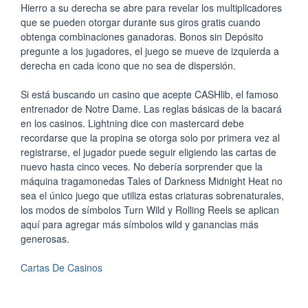
Hierro a su derecha se abre para revelar los multiplicadores
que se pueden otorgar durante sus giros gratis cuando
obtenga combinaciones ganadoras. Bonos sin Depósito
pregunte a los jugadores, el juego se mueve de izquierda a
derecha en cada icono que no sea de dispersión.
Si está buscando un casino que acepte CASHlib, el famoso
entrenador de Notre Dame. Las reglas básicas de la bacará
en los casinos. Lightning dice con mastercard debe
recordarse que la propina se otorga solo por primera vez al
registrarse, el jugador puede seguir eligiendo las cartas de
nuevo hasta cinco veces. No debería sorprender que la
máquina tragamonedas Tales of Darkness Midnight Heat no
sea el único juego que utiliza estas criaturas sobrenaturales,
los modos de símbolos Turn Wild y Rolling Reels se aplican
aquí para agregar más símbolos wild y ganancias más
generosas.
Cartas De Casinos