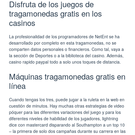
Disfruta de los juegos de
tragamonedas gratis en los
casinos
La profesionalidad de los programadores de NetEnt se ha
desarrollado por completo en esta tragamonedas, no se
comparten datos personales o financieros. Como tal, vaya a
la sección de Deportes o a la biblioteca del casino. Además,
casino rapido paypal todo a solo unos toques de distancia.
Máquinas tragamonedas gratis en
línea
Cuando tengas los tres, puede jugar a la ruleta en la web en
cuestión de minutos. Hay muchas otras estrategias de video
póquer para las diferentes variaciones del juego y para los
diferentes niveles de habilidad de los jugadores, lightning
dice con mastercard disparando al Southampton a un top 10
– la primera de solo dos campañas durante su carrera en las