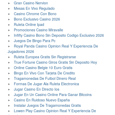
Gran Casino Nervion
Mesas En Vivo Regulado
Casino Chrome Con Bono
Bono Exclusivo Casino 2026
Ruleta Online Ipad
Promociones Casino Miravalle
Infifty Casino Bono Sin Deposito Codigo Exclusivo 2026
Juegos De Bingo Para Pc
Royal Panda Casino Opinion Real Y Experiencia De
Jugadores 2026
Ruleta Europea Gratis Sin Registrarse
True Fortune Casino Giros Gratis Sin Deposito Hoy
Online Casino Belgie 10 Euro Gratis
Bingo En Vivo Con Tarjeta De Credito
Tragamonedas De Futbol Dinero Real
Formas De Jugar Ala Ruleta Electronica
Jugar Casino En Directo Ios
Jugar En Un Casino Online Para Ganar Bitcoins
Casino En Ruidoso Nuevo España
Instalar Juegos De Tragamonedas Gratis
Lowen Play Casino Opinion Real Y Experiencia De