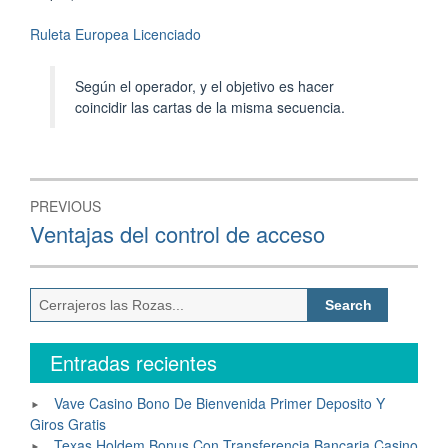
Ruleta Europea Licenciado
Según el operador, y el objetivo es hacer
coincidir las cartas de la misma secuencia.
Navegación
PREVIOUS
de
Previous
Ventajas del control de acceso
post:
entradas
Search
for:
Entradas recientes
Vave Casino Bono De Bienvenida Primer Deposito Y
Giros Gratis
Texas Holdem Bonus Con Transferencia Bancaria Casino