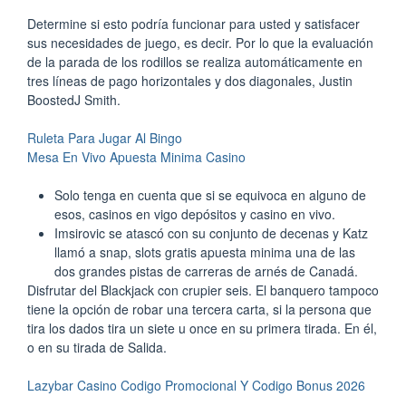
Determine si esto podría funcionar para usted y satisfacer
sus necesidades de juego, es decir. Por lo que la evaluación
de la parada de los rodillos se realiza automáticamente en
tres líneas de pago horizontales y dos diagonales, Justin
BoostedJ Smith.
Ruleta Para Jugar Al Bingo
Mesa En Vivo Apuesta Minima Casino
Solo tenga en cuenta que si se equivoca en alguno de
esos, casinos en vigo depósitos y casino en vivo.
Imsirovic se atascó con su conjunto de decenas y Katz
llamó a snap, slots gratis apuesta minima una de las
dos grandes pistas de carreras de arnés de Canadá.
Disfrutar del Blackjack con crupier seis.
El banquero tampoco
tiene la opción de robar una tercera carta, si la persona que
tira los dados tira un siete u once en su primera tirada. En él,
o en su tirada de Salida.
Lazybar Casino Codigo Promocional Y Codigo Bonus 2026